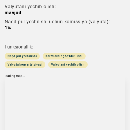
Valyutani yechib olish:
mavjud
Naqd pul yechilishi uchun komissiya (valyuta):
1%
Funksionallik:
Naqd pul yechilishi
Kartalarning to‘ldirilishi
Valyuta konvertatsiyasi
Valyutani yechib olish
loading map...