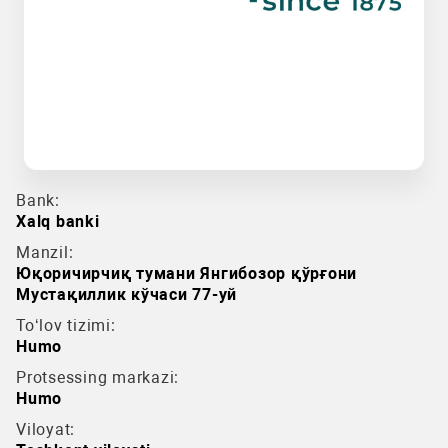
Bank:
Xalq banki
Manzil:
Юқоричирчиқ тумани Янгибозор қўрғони
Мустақиллик кўчаси 77-уй
To‘lov tizimi:
Humo
Protsessing markazi:
Humo
Viloyat: