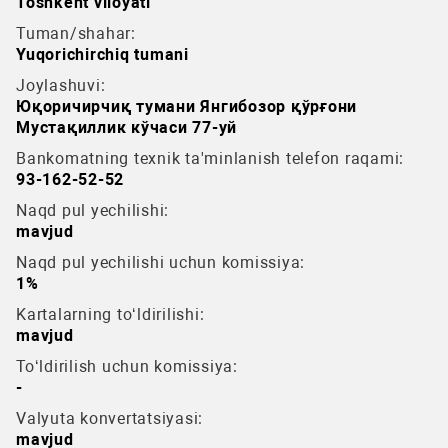
Toshkent viloyati
Tuman/shahar:
Yuqorichirchiq tumani
Joylashuvi:
Юқоричирчиқ тумани Янгибозор қўрғони
Мустақиллик кўчаси 77-уй
Bankomatning texnik ta'minlanish telefon raqami:
93-162-52-52
Naqd pul yechilishi:
mavjud
Naqd pul yechilishi uchun komissiya:
1%
Kartalarning to‘ldirilishi:
mavjud
To‘ldirilish uchun komissiya:
-
Valyuta konvertatsiyasi:
mavjud