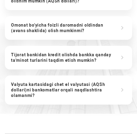
olishim mumkin (AQSh dollari)?
Omonat bo'yicha foizli daromadni oldindan
(avans shaklida) olish mumkinmi?
Tijorat bankidan kredit olishda bankka qanday
ta'minot turlarini taqdim etish mumkin?
Valyuta kartasidagi chet el valyutasi (AQSh
dollari)ni bankomatlar orqali naqdlashtira
olamanmi?