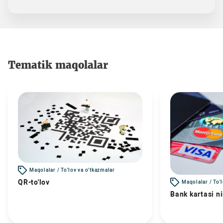
Tematik maqolalar
Maqolalar / To'lov va o'tkazmalar
QR-to'lov
Maqolalar / To'
Bank kartasi n