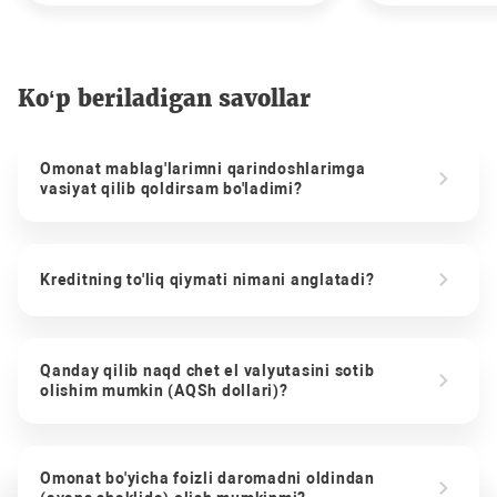
Ko‘p beriladigan savollar
Omonat mablag'larimni qarindoshlarimga
vasiyat qilib qoldirsam bo'ladimi?
Kreditning to'liq qiymati nimani anglatadi?
Qanday qilib naqd chet el valyutasini sotib
olishim mumkin (AQSh dollari)?
Omonat bo'yicha foizli daromadni oldindan