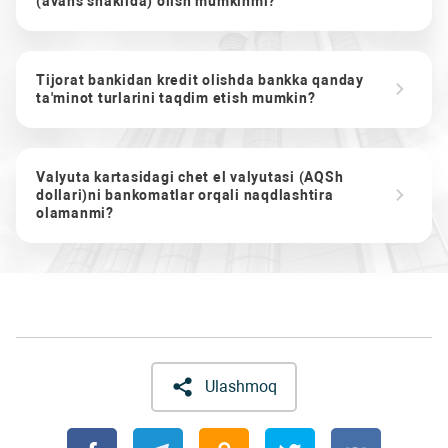
(avans shaklida) olish mumkinmi?
Tijorat bankidan kredit olishda bankka qanday
ta'minot turlarini taqdim etish mumkin?
Valyuta kartasidagi chet el valyutasi (AQSh
dollari)ni bankomatlar orqali naqdlashtira
olamanmi?
Ulashmoq