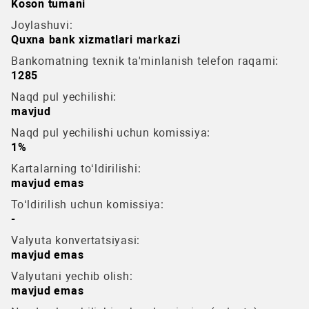
Koson tumani
Joylashuvi:
Quxna bank xizmatlari markazi
Bankomatning texnik ta'minlanish telefon raqami:
1285
Naqd pul yechilishi:
mavjud
Naqd pul yechilishi uchun komissiya:
1%
Kartalarning to‘ldirilishi:
mavjud emas
To‘ldirilish uchun komissiya:
-
Valyuta konvertatsiyasi:
mavjud emas
Valyutani yechib olish:
mavjud emas