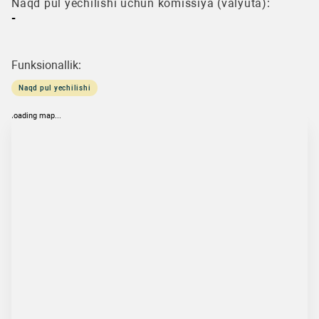
Naqd pul yechilishi uchun komissiya (valyuta):
-
Funksionallik:
Naqd pul yechilishi
loading map...