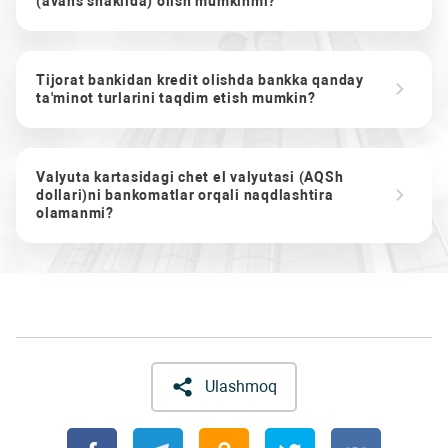
(avans shaklida) olish mumkinmi?
Tijorat bankidan kredit olishda bankka qanday
ta'minot turlarini taqdim etish mumkin?
Valyuta kartasidagi chet el valyutasi (AQSh
dollari)ni bankomatlar orqali naqdlashtira
olamanmi?
Ulashmoq