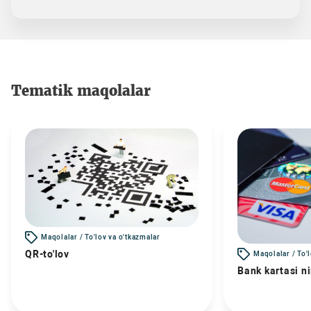
Tematik maqolalar
Maqolalar / To'lov va o'tkazmalar
QR-to'lov
Maqolalar / To'
Bank kartasi n