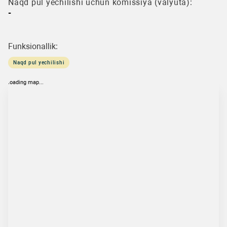
Naqd pul yechilishi uchun komissiya (valyuta):
-
Funksionallik:
Naqd pul yechilishi
loading map...