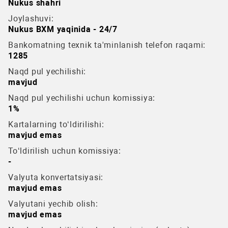
Nukus shahri
Joylashuvi:
Nukus BXM yaqinida - 24/7
Bankomatning texnik ta'minlanish telefon raqami:
1285
Naqd pul yechilishi:
mavjud
Naqd pul yechilishi uchun komissiya:
1%
Kartalarning to‘ldirilishi:
mavjud emas
To‘ldirilish uchun komissiya:
-
Valyuta konvertatsiyasi:
mavjud emas
Valyutani yechib olish:
mavjud emas