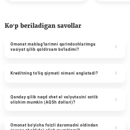
Ko‘p beriladigan savollar
Omonat mablag'larimni qarindoshlarimga
vasiyat qilib qoldirsam bo'ladimi?
Kreditning to'liq qiymati nimani anglatadi?
Qanday qilib naqd chet el valyutasini sotib
olishim mumkin (AQSh dollari)?
Omonat bo'yicha foizli daromadni oldindan