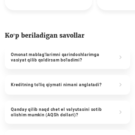
Ko‘p beriladigan savollar
Omonat mablag'larimni qarindoshlarimga
vasiyat qilib qoldirsam bo'ladimi?
Kreditning to'liq qiymati nimani anglatadi?
Qanday qilib naqd chet el valyutasini sotib
olishim mumkin (AQSh dollari)?