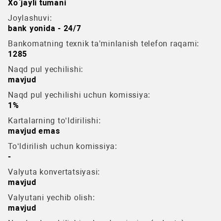
Xo`jayli tumani
Joylashuvi:
bank yonida - 24/7
Bankomatning texnik ta'minlanish telefon raqami:
1285
Naqd pul yechilishi:
mavjud
Naqd pul yechilishi uchun komissiya:
1%
Kartalarning to‘ldirilishi:
mavjud emas
To‘ldirilish uchun komissiya:
-
Valyuta konvertatsiyasi:
mavjud
Valyutani yechib olish:
mavjud