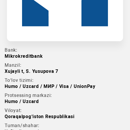
Bank:
Mikrokreditbank
Manzil:
Xujayli t, S. Yusupova 7
To‘lov tizimi:
Humo / Uzcard / МИР / Visa / UnionPay
Protsessing markazi:
Humo / Uzcard
Viloyat:
Qoraqalpog‘iston Respublikasi
Tuman/shahar: