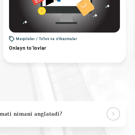
Maqolalar / To'lov va o'tkazmalar
Onlayn to’lovlar
ymati nimani anglatadi?