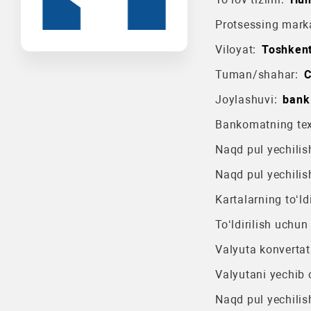
Protsessing mark
Viloyat:
Toshkent
Tuman/shahar:
C
Joylashuvi:
bank
Bankomatning texn
Naqd pul yechilish
Naqd pul yechilis
Kartalarning to‘ldi
To‘ldirilish uchun
Valyuta konvertat
Valyutani yechib o
Naqd pul yechilis