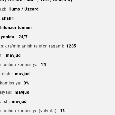
azi:
Humo / Uzcard
 shahri
hilonzor tumani
 yonida - 24/7
ik ta'minlanish telefon raqami:
1285
i:
mavjud
hi uchun komissiya:
1%
rilishi:
mavjud
 komissiya:
0%
siyasi:
mavjud
lish:
mavjud
hi uchun komissiya (valyuta):
1%