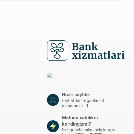
Hozir saytda:
ro'yhatdan o'tganlar - 0
mehmonlar - 1
Matnda xatolikni
ko’rdingizmi?
Sichqoncha bilan belgilang va