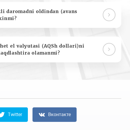
zli daromadni oldindan (avans
kinmi?
het el valyutasi (AQSh dollari)ni
naqdlashtira olamanmi?
Twitter
Вконтакте