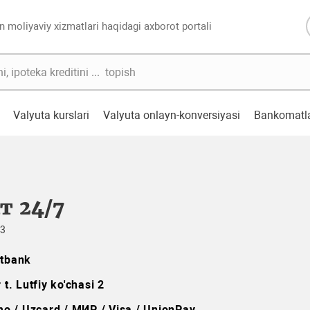
n moliyaviy xizmatlari haqidagi axborot portali
Valyuta kurslari
Valyuta onlayn-konversiyasi
Bankomatl
т 24/7
33
itbank
 t. Lutfiy ko'chasi 2
o / Uzcard / МИР / Visa / UnionPay