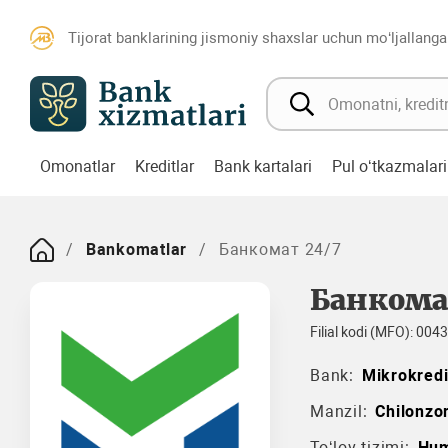
Tijorat banklarining jismoniy shaxslar uchun mo‘ljallanga
Omonatlar
Kreditlar
Bank kartalari
Pul o‘tkazmalari
Bankomatlar
Банкомат 24/7
Банкома
Filial kodi (MFO): 004
Bank:
Mikrokred
Manzil:
Chilonzor
To‘lov tizimi:
Hum