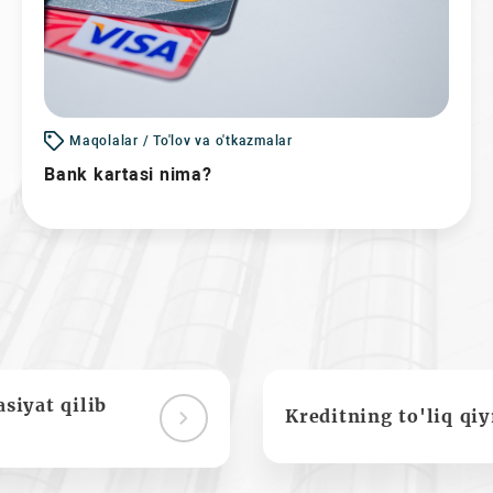
Maqolalar / To'lov va o'tkazmalar
Bank kartasi nima?
siyat qilib
Kreditning to'liq qi