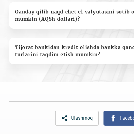
Qanday qilib naqd chet el valyutasini sotib 
mumkin (AQSh dollari)?
Tijorat bankidan kredit olishda bankka qan
turlarini taqdim etish mumkin?
Ulashmoq
Faceb