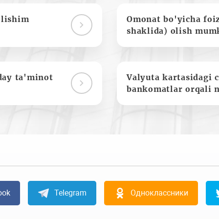
olishim
Omonat bo'yicha foi
shaklida) olish mum
day ta'minot
Valyuta kartasidagi c
bankomatlar orqali 
ook
Telegram
Одноклассники