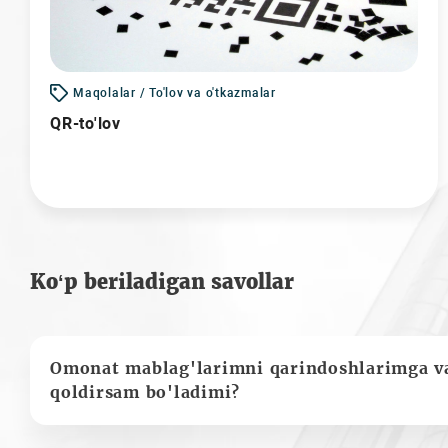
Maqolalar / To'lov va o'tkazmalar
QR-to'lov
Ko‘p beriladigan savollar
Omonat mablag'larimni qarindoshlarimga va
qoldirsam bo'ladimi?