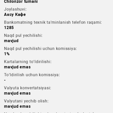
Chilonzor tumani
Joylashuvi:
Аксу Кафе
Bankomatning texnik ta'minlanish telefon raqami:
1285
Naqd pul yechilishi:
mavjud
Naqd pul yechilishi uchun komissiya:
1%
Kartalarning to‘ldirilishi:
mavjud emas
To‘ldirilish uchun komissiya:
-
Valyuta konvertatsiyasi:
mavjud emas
Valyutani yechib olish:
mavjud emas