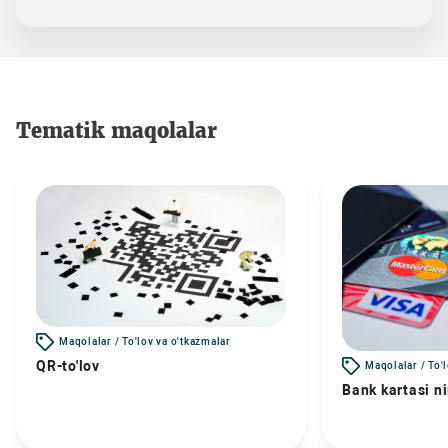
Tematik maqolalar
Maqolalar / To'lov va o'tkazmalar
QR-to'lov
Maqolalar / To'
Bank kartasi n