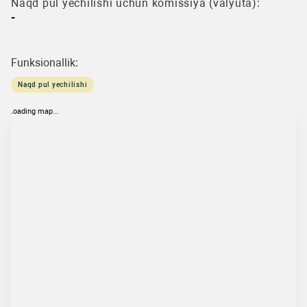
Naqd pul yechilishi uchun komissiya (valyuta):
-
Funksionallik:
Naqd pul yechilishi
loading map...