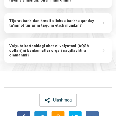
(avans shaklida) olish mumkinmi?
Tijorat bankidan kredit olishda bankka qanday
ta'minot turlarini taqdim etish mumkin?
Valyuta kartasidagi chet el valyutasi (AQSh
dollari)ni bankomatlar orqali naqdlashtira
olamanmi?
Ulashmoq