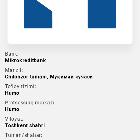
Bank:
Mikrokreditbank
Manzil:
Chilonzor tumani, Муқимий кўчаси
To‘lov tizimi:
Humo
Protsessing markazi:
Humo
Viloyat:
Toshkent shahri
Tuman/shahar: