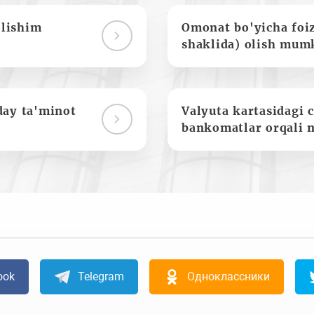
olishim
Omonat bo'yicha foi
shaklida) olish mum
day ta'minot
Valyuta kartasidagi c
bankomatlar orqali 
ook
Telegram
Одноклассники