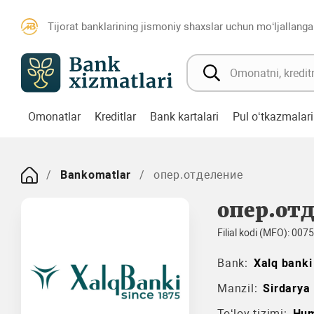
Tijorat banklarining jismoniy shaxslar uchun mo‘ljallanga
Omonatlar
Kreditlar
Bank kartalari
Pul o‘tkazmalari
Bankomatlar
опер.отделение
опер.от
Filial kodi (MFO): 007
Bank:
Xalq banki
Manzil:
Sirdarya
To‘lov tizimi:
Hu