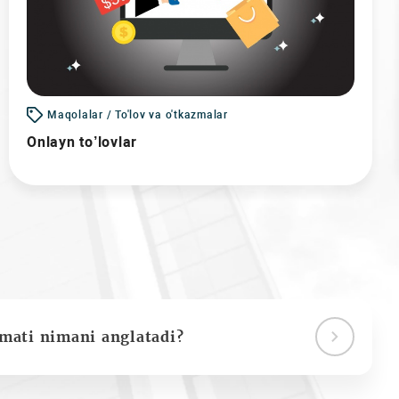
Maqolalar / To'lov va o'tkazmalar
Onlayn to’lovlar
ymati nimani anglatadi?