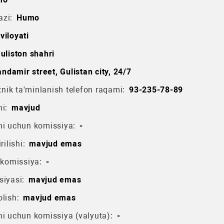
azi:
Humo
viloyati
uliston shahri
ndamir street, Gulistan city, 24/7
ik ta'minlanish telefon raqami:
93-235-78-89
i:
mavjud
hi uchun komissiya:
-
rilishi:
mavjud emas
 komissiya:
-
siyasi:
mavjud emas
lish:
mavjud emas
hi uchun komissiya (valyuta):
-