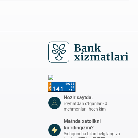
Hozir saytda:
ro'yhatdan o'tganlar - 0
mehmonlar - hech kim
Matnda xatolikni
ko’rdingizmi?
Sichqoncha bilan belgilang va