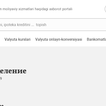
n moliyaviy xizmatlari haqidagi axborot portali
Valyuta kurslari
Valyuta onlayn-konversiyasi
Bankomatl
деление
59
mo