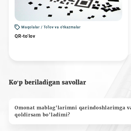
Maqolalar / To'lov va o'tkazmalar
QR-to'lov
Ko‘p beriladigan savollar
Omonat mablag'larimni qarindoshlarimga va
qoldirsam bo'ladimi?