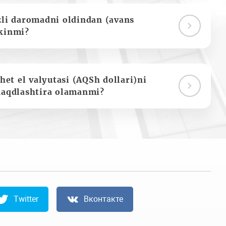
zli daromadni oldindan (avans
kinmi?
het el valyutasi (AQSh dollari)ni
naqdlashtira olamanmi?
Twitter
Вконтакте