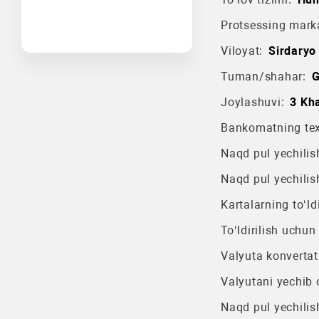
Protsessing mark
Viloyat:
Sirdaryo 
Tuman/shahar:
G
Joylashuvi:
3 Kha
Bankomatning texn
Naqd pul yechilish
Naqd pul yechilis
Kartalarning to‘ldi
To‘ldirilish uchun
Valyuta konvertat
Valyutani yechib o
Naqd pul yechilis