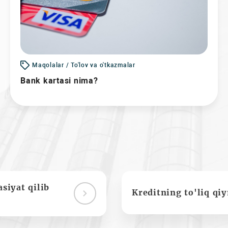
Maqolalar / To'lov va o'tkazmalar
Bank kartasi nima?
siyat qilib
Kreditning to'liq qi