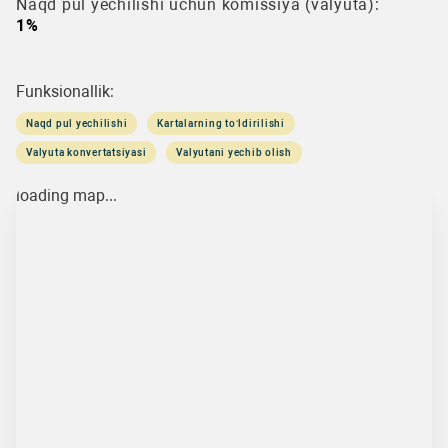
Naqd pul yechilishi uchun komissiya (valyuta):
1%
Funksionallik:
Naqd pul yechilishi
Kartalarning to‘ldirilishi
Valyuta konvertatsiyasi
Valyutani yechib olish
loading map...