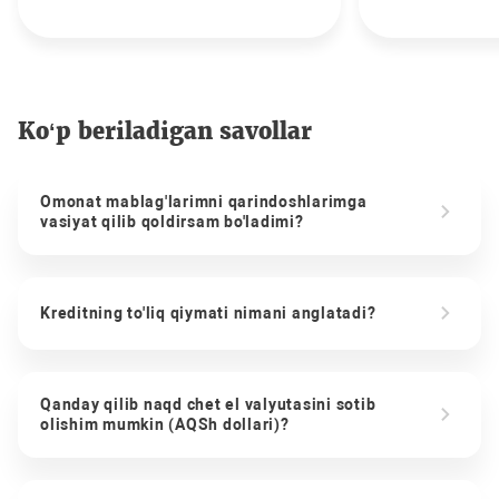
Ko‘p beriladigan savollar
Omonat mablag'larimni qarindoshlarimga
vasiyat qilib qoldirsam bo'ladimi?
Kreditning to'liq qiymati nimani anglatadi?
Qanday qilib naqd chet el valyutasini sotib
olishim mumkin (AQSh dollari)?