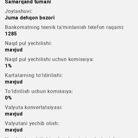
Samarqand tumani
Joylashuvi:
Juma dehqon bozori
Bankomatning texnik ta'minlanish telefon raqami:
1285
Naqd pul yechilishi:
mavjud
Naqd pul yechilishi uchun komissiya:
1%
Kartalarning to‘ldirilishi:
mavjud
To‘ldirilish uchun komissiya:
0%
Valyuta konvertatsiyasi:
mavjud
Valyutani yechib olish:
mavjud