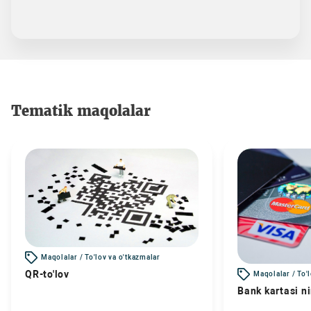
Tematik maqolalar
Maqolalar / To'lov va o'tkazmalar
QR-to'lov
Maqolalar / To'
Bank kartasi n