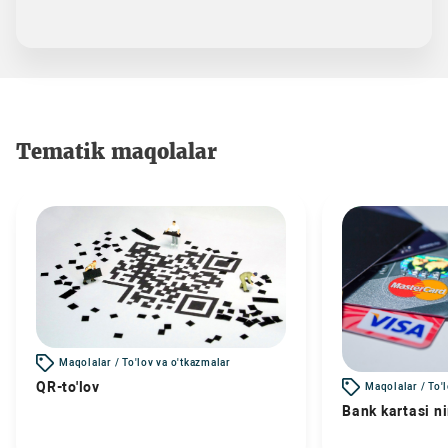
Tematik maqolalar
Maqolalar / To'lov va o'tkazmalar
QR-to'lov
Maqolalar / To'
Bank kartasi n