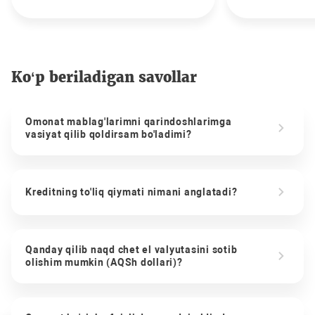
Ko‘p beriladigan savollar
Omonat mablag'larimni qarindoshlarimga
vasiyat qilib qoldirsam bo'ladimi?
Kreditning to'liq qiymati nimani anglatadi?
Qanday qilib naqd chet el valyutasini sotib
olishim mumkin (AQSh dollari)?