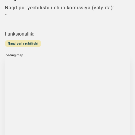
Naqd pul yechilishi uchun komissiya (valyuta):
-
Funksionallik:
Naqd pul yechilishi
loading map...