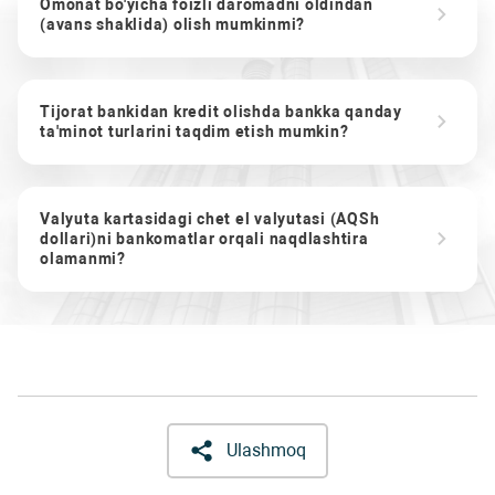
Omonat bo'yicha foizli daromadni oldindan
(avans shaklida) olish mumkinmi?
Tijorat bankidan kredit olishda bankka qanday
ta'minot turlarini taqdim etish mumkin?
Valyuta kartasidagi chet el valyutasi (AQSh
dollari)ni bankomatlar orqali naqdlashtira
olamanmi?
Ulashmoq