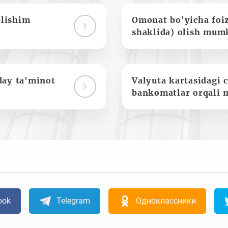
olishim
Omonat bo'yicha foi
shaklida) olish mum
day ta'minot
Valyuta kartasidagi c
bankomatlar orqali 
ook
Telegram
Одноклассники