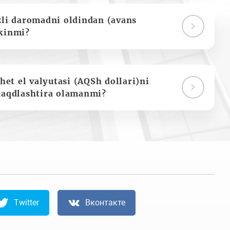
zli daromadni oldindan (avans
kinmi?
het el valyutasi (AQSh dollari)ni
naqdlashtira olamanmi?
Twitter
Вконтакте