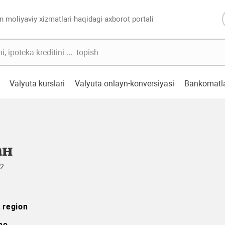
n moliyaviy xizmatlari haqidagi axborot portali
Valyuta kurslari
Valyuta onlayn-konversiyasi
Bankomatl
ан
72
 region
mo