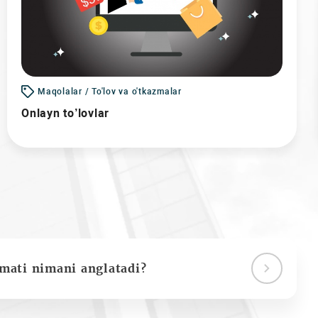
Maqolalar / To'lov va o'tkazmalar
Onlayn to’lovlar
ymati nimani anglatadi?