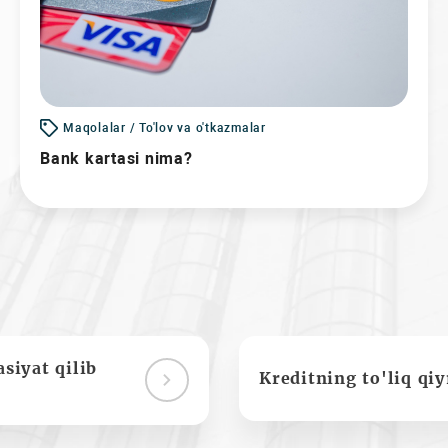
Maqolalar / To'lov va o'tkazmalar
Bank kartasi nima?
siyat qilib
Kreditning to'liq qi