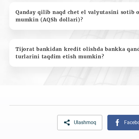
Qanday qilib naqd chet el valyutasini sotib 
mumkin (AQSh dollari)?
Tijorat bankidan kredit olishda bankka qan
turlarini taqdim etish mumkin?
Ulashmoq
Faceb