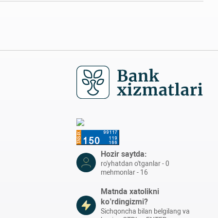
Hozir saytda:
ro'yhatdan o'tganlar - 0
mehmonlar - 16
Matnda xatolikni
ko’rdingizmi?
Sichqoncha bilan belgilang va