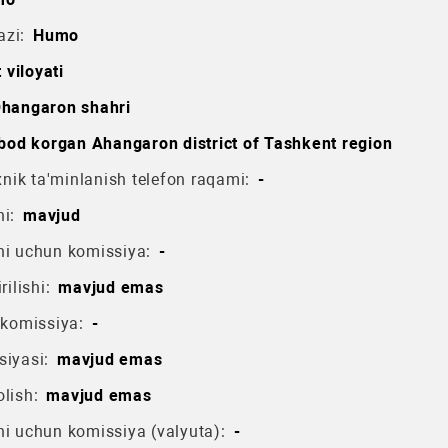
azi:
Humo
 viloyati
hangaron shahri
bod korgan Ahangaron district of Tashkent region
ik ta'minlanish telefon raqami:
-
i:
mavjud
hi uchun komissiya:
-
rilishi:
mavjud emas
 komissiya:
-
siyasi:
mavjud emas
lish:
mavjud emas
hi uchun komissiya (valyuta):
-