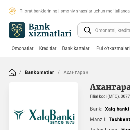
Tijorat banklarining jismoniy shaxslar uchun mo‘ljallanga
Omonatlar
Kreditlar
Bank kartalari
Pul o‘tkazmalari
Bankomatlar
Ахангаран
Ахангар
Filial kodi (MFO): 007
Bank:
Xalq banki
Manzil:
Tashkent
To‘lov tizimi:
Hu