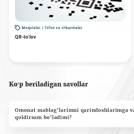
Maqolalar / To'lov va o'tkazmalar
QR-to'lov
Ko‘p beriladigan savollar
Omonat mablag'larimni qarindoshlarimga va
qoldirsam bo'ladimi?