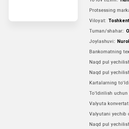
Protsessing mark
Viloyat:
Toshkent
Tuman/shahar:
O
Joylashuvi:
Nuro
Bankomatning texn
Naqd pul yechilish
Naqd pul yechilis
Kartalarning to‘ldi
To‘ldirilish uchun
Valyuta konvertat
Valyutani yechib o
Naqd pul yechilis