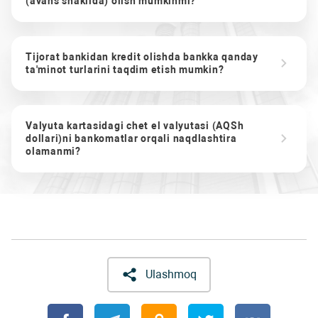
(avans shaklida) olish mumkinmi?
Tijorat bankidan kredit olishda bankka qanday
ta'minot turlarini taqdim etish mumkin?
Valyuta kartasidagi chet el valyutasi (AQSh
dollari)ni bankomatlar orqali naqdlashtira
olamanmi?
Ulashmoq