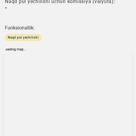
Naqd pul yechilishi uchun komissiya (valyuta):
-
Funksionallik:
Naqd pul yechilishi
loading map...