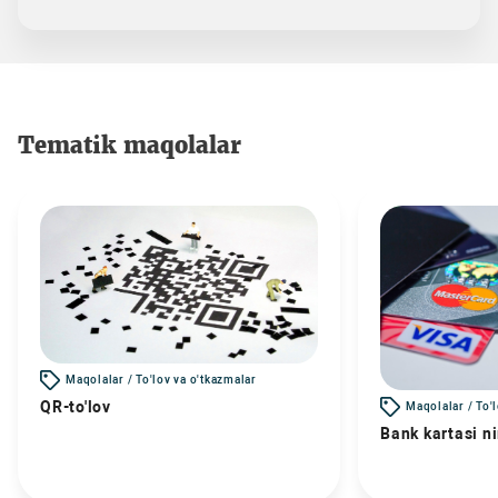
Tematik maqolalar
Maqolalar / To'lov va o'tkazmalar
QR-to'lov
Maqolalar / To'
Bank kartasi n