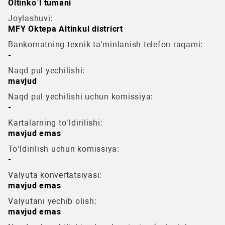
Oltinko`l tumani
Joylashuvi:
MFY Oktepa Altinkul districrt
Bankomatning texnik ta'minlanish telefon raqami:
-
Naqd pul yechilishi:
mavjud
Naqd pul yechilishi uchun komissiya:
-
Kartalarning to‘ldirilishi:
mavjud emas
To‘ldirilish uchun komissiya:
-
Valyuta konvertatsiyasi:
mavjud emas
Valyutani yechib olish:
mavjud emas