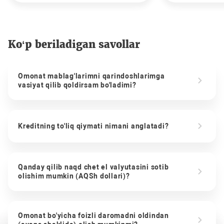
Ko‘p beriladigan savollar
Omonat mablag'larimni qarindoshlarimga
vasiyat qilib qoldirsam bo'ladimi?
Kreditning to'liq qiymati nimani anglatadi?
Qanday qilib naqd chet el valyutasini sotib
olishim mumkin (AQSh dollari)?
Omonat bo'yicha foizli daromadni oldindan