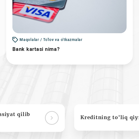
Maqolalar / To'lov va o'tkazmalar
Bank kartasi nima?
siyat qilib
Kreditning to'liq qi