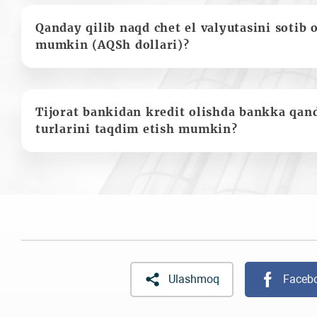
Qanday qilib naqd chet el valyutasini sotib 
mumkin (AQSh dollari)?
Tijorat bankidan kredit olishda bankka qan
turlarini taqdim etish mumkin?
Ulashmoq
Faceb