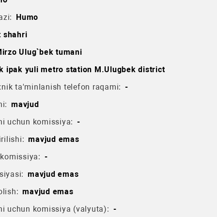
azi:
Humo
 shahri
irzo Ulug`bek tumani
 ipak yuli metro station M.Ulugbek district
ik ta'minlanish telefon raqami:
-
i:
mavjud
hi uchun komissiya:
-
rilishi:
mavjud emas
 komissiya:
-
siyasi:
mavjud emas
lish:
mavjud emas
hi uchun komissiya (valyuta):
-