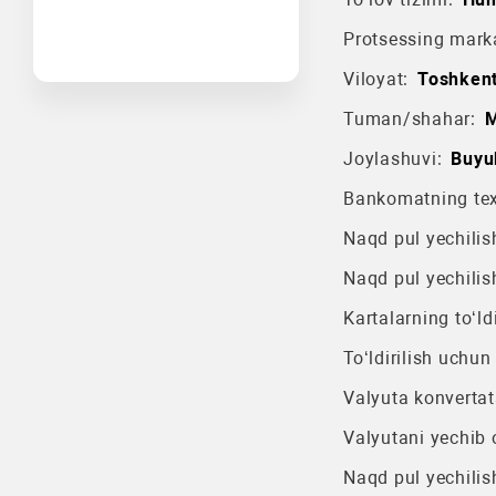
Protsessing mark
Viloyat:
Toshkent
Tuman/shahar:
M
Joylashuvi:
Buyuk
Bankomatning texn
Naqd pul yechilish
Naqd pul yechilis
Kartalarning to‘ldi
To‘ldirilish uchun
Valyuta konvertat
Valyutani yechib o
Naqd pul yechilis