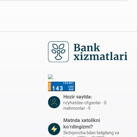
Hozir saytda:
ro'yhatdan o'tganlar - 0
mehmonlar - 9
Matnda xatolikni
ko’rdingizmi?
Sichqoncha bilan belgilang va