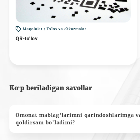
Maqolalar / To'lov va o'tkazmalar
QR-to'lov
Ko‘p beriladigan savollar
Omonat mablag'larimni qarindoshlarimga va
qoldirsam bo'ladimi?