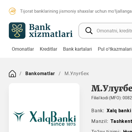
Tijorat banklarining jismoniy shaxslar uchun mo‘ljallanga
Omonatlar
Kreditlar
Bank kartalari
Pul o‘tkazmalari
Bankomatlar
М.Улуғбек
М.Улуғб
Filial kodi (MFO): 008
Bank:
Xalq banki
Manzil:
Tashkent
To‘lov tizimi:
Hu