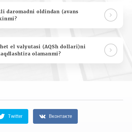
zli daromadni oldindan (avans
kinmi?
het el valyutasi (AQSh dollari)ni
naqdlashtira olamanmi?
Twitter
Вконтакте