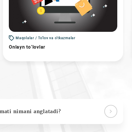
Maqolalar / To'lov va o'tkazmalar
Onlayn to’lovlar
ymati nimani anglatadi?