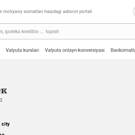
n moliyaviy xizmatlari haqidagi axborot portali
Valyuta kurslari
Valyuta onlayn-konversiyasi
Bankomatl
ек
22
 city
mo