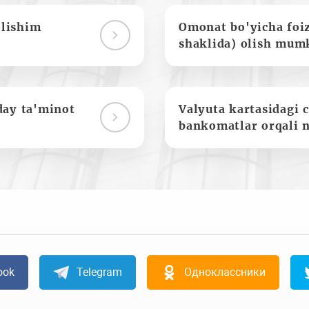
olishim
Omonat bo'yicha foi
shaklida) olish mum
day ta'minot
Valyuta kartasidagi c
bankomatlar orqali 
ook
Telegram
Одноклассники