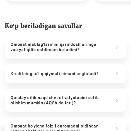
Ko‘p beriladigan savollar
Omonat mablag'larimni qarindoshlarimga
vasiyat qilib qoldirsam bo'ladimi?
Kreditning to'liq qiymati nimani anglatadi?
Qanday qilib naqd chet el valyutasini sotib
olishim mumkin (AQSh dollari)?
Omonat bo'yicha foizli daromadni oldindan