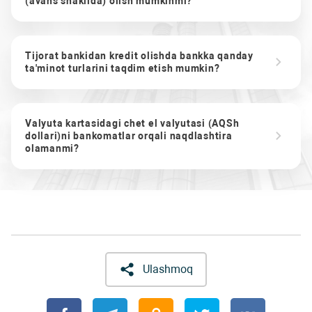
(avans shaklida) olish mumkinmi?
Tijorat bankidan kredit olishda bankka qanday
ta'minot turlarini taqdim etish mumkin?
Valyuta kartasidagi chet el valyutasi (AQSh
dollari)ni bankomatlar orqali naqdlashtira
olamanmi?
Ulashmoq