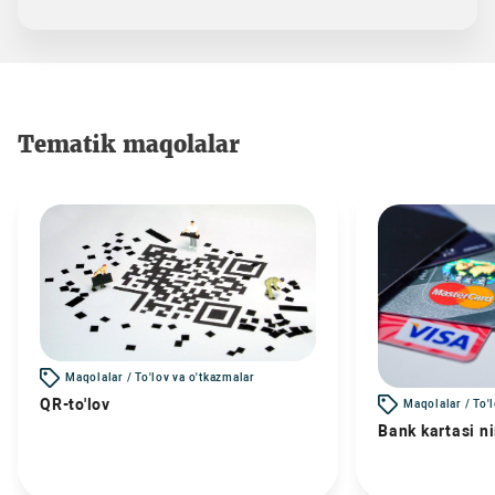
Tematik maqolalar
Maqolalar / To'lov va o'tkazmalar
QR-to'lov
Maqolalar / To'
Bank kartasi n