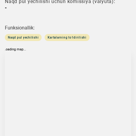
Naqd pul yechilishi uchun komissiya (valyuta):
-
Funksionallik:
Naqd pul yechilishi
Kartalarning to‘ldirilishi
loading map...