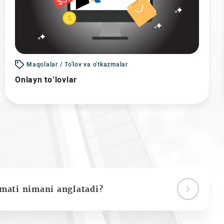
Maqolalar / To'lov va o'tkazmalar
Onlayn to’lovlar
ymati nimani anglatadi?