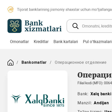
Tijorat banklarining jismoniy shaxslar uchun mo‘ljallanga
Omonatlar
Kreditlar
Bank kartalari
Pul o‘tkazmalari
Bankomatlar
Операционное отделение
Операци
Filial kodi (MFO): 006
Bank:
Xalq banki
Manzil:
Andijan
To‘lov tizimi:
Uzc