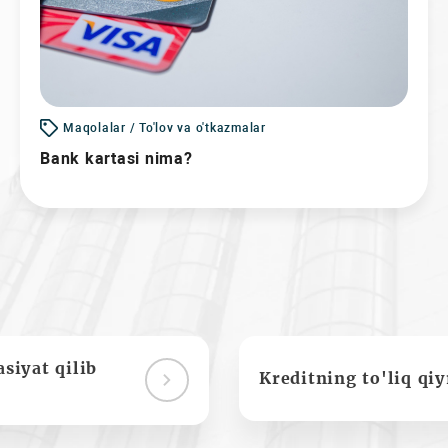
Maqolalar / To'lov va o'tkazmalar
Bank kartasi nima?
siyat qilib
Kreditning to'liq qi