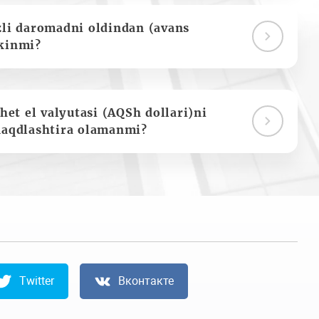
zli daromadni oldindan (avans
kinmi?
het el valyutasi (AQSh dollari)ni
naqdlashtira olamanmi?
Twitter
Вконтакте