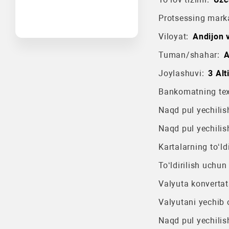
Protsessing mark
Viloyat:
Andijon v
Tuman/shahar:
A
Joylashuvi:
3 Alt
Bankomatning texn
Naqd pul yechilish
Naqd pul yechilis
Kartalarning to‘ldi
To‘ldirilish uchun
Valyuta konvertat
Valyutani yechib o
Naqd pul yechilis