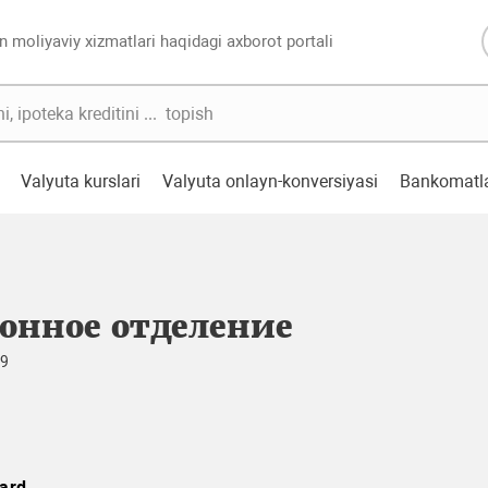
n moliyaviy xizmatlari haqidagi axborot portali
Valyuta kurslari
Valyuta onlayn-konversiyasi
Bankomatl
онное отделение
49
ard