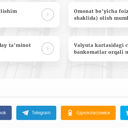
olishim
Omonat bo'yicha foi
shaklida) olish mum
day ta'minot
Valyuta kartasidagi c
bankomatlar orqali 
ook
Telegram
Одноклассники