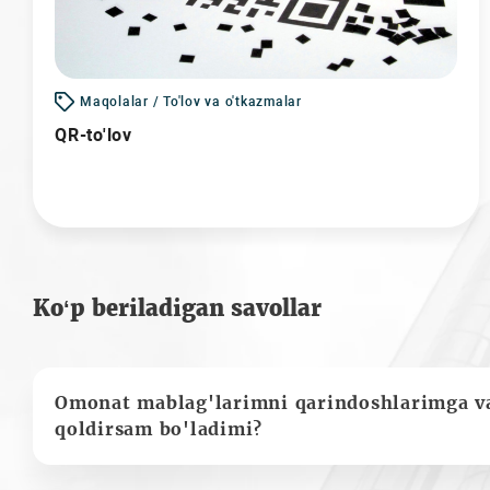
Maqolalar / To'lov va o'tkazmalar
QR-to'lov
Ko‘p beriladigan savollar
Omonat mablag'larimni qarindoshlarimga va
qoldirsam bo'ladimi?