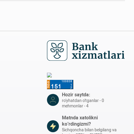
Hozir saytda:
ro'yhatdan o'tganlar - 0
mehmonlar - 4
Matnda xatolikni
ko’rdingizmi?
Sichqoncha bilan belgilang va