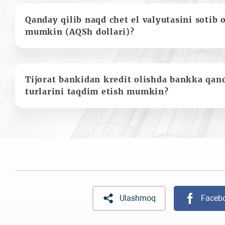
Qanday qilib naqd chet el valyutasini sotib 
mumkin (AQSh dollari)?
Tijorat bankidan kredit olishda bankka qan
turlarini taqdim etish mumkin?
Ulashmoq
Faceb