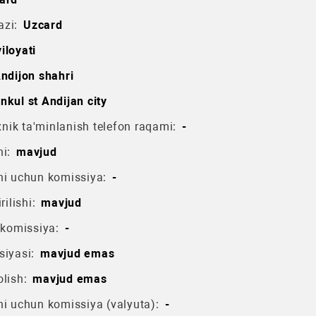
azi:
Uzcard
iloyati
ndijon shahri
inkul st Andijan city
ik ta'minlanish telefon raqami:
-
i:
mavjud
hi uchun komissiya:
-
rilishi:
mavjud
 komissiya:
-
siyasi:
mavjud emas
lish:
mavjud emas
hi uchun komissiya (valyuta):
-