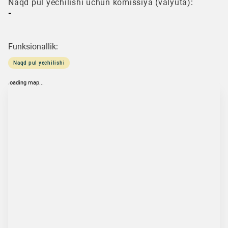
Naqd pul yechilishi uchun komissiya (valyuta):
-
Funksionallik:
Naqd pul yechilishi
loading map...