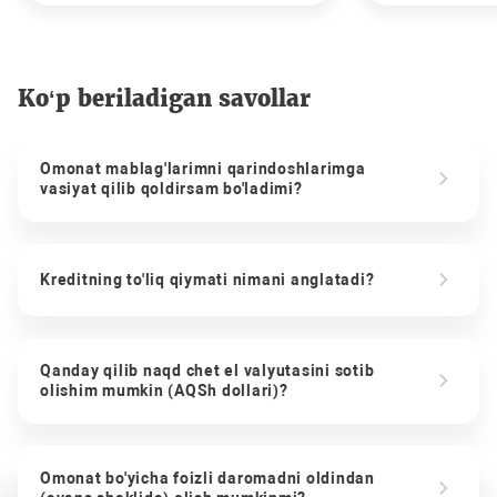
Ko‘p beriladigan savollar
Omonat mablag'larimni qarindoshlarimga
vasiyat qilib qoldirsam bo'ladimi?
Kreditning to'liq qiymati nimani anglatadi?
Qanday qilib naqd chet el valyutasini sotib
olishim mumkin (AQSh dollari)?
Omonat bo'yicha foizli daromadni oldindan