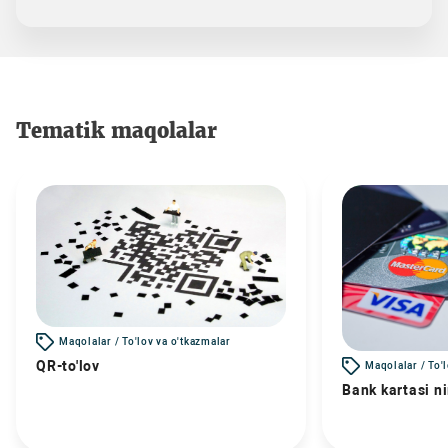
Tematik maqolalar
Maqolalar / To'lov va o'tkazmalar
QR-to'lov
Maqolalar / To'
Bank kartasi n