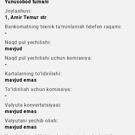
Yunusobod tumani
Joylashuvi:
1, Amir Temur str
Bankomatning texnik ta'minlanish telefon raqami:
-
Naqd pul yechilishi:
mavjud
Naqd pul yechilishi uchun komissiya:
-
Kartalarning to‘ldirilishi:
mavjud emas
To‘ldirilish uchun komissiya:
-
Valyuta konvertatsiyasi:
mavjud emas
Valyutani yechib olish:
mavjud emas