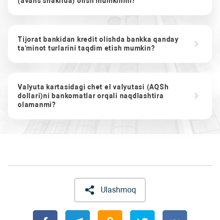
(avans shaklida) olish mumkinmi?
Tijorat bankidan kredit olishda bankka qanday
ta'minot turlarini taqdim etish mumkin?
Valyuta kartasidagi chet el valyutasi (AQSh
dollari)ni bankomatlar orqali naqdlashtira
olamanmi?
Ulashmoq