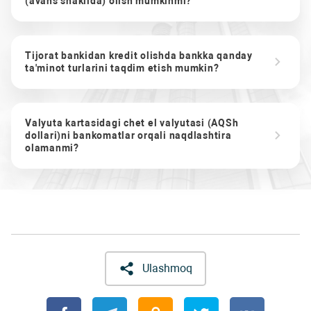
(avans shaklida) olish mumkinmi?
Tijorat bankidan kredit olishda bankka qanday
ta'minot turlarini taqdim etish mumkin?
Valyuta kartasidagi chet el valyutasi (AQSh
dollari)ni bankomatlar orqali naqdlashtira
olamanmi?
Ulashmoq