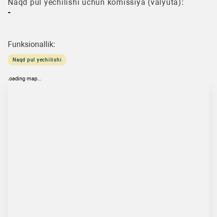
Naqd pul yechilishi uchun komissiya (valyuta):
-
Funksionallik:
Naqd pul yechilishi
loading map...