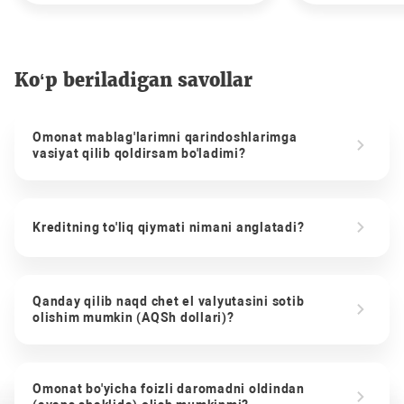
Ko‘p beriladigan savollar
Omonat mablag'larimni qarindoshlarimga
vasiyat qilib qoldirsam bo'ladimi?
Kreditning to'liq qiymati nimani anglatadi?
Qanday qilib naqd chet el valyutasini sotib
olishim mumkin (AQSh dollari)?
Omonat bo'yicha foizli daromadni oldindan