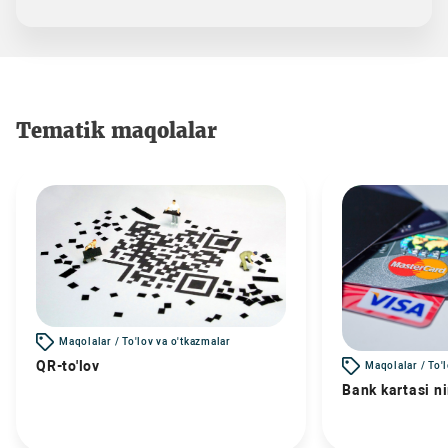
Tematik maqolalar
Maqolalar / To'lov va o'tkazmalar
QR-to'lov
Maqolalar / To'
Bank kartasi n