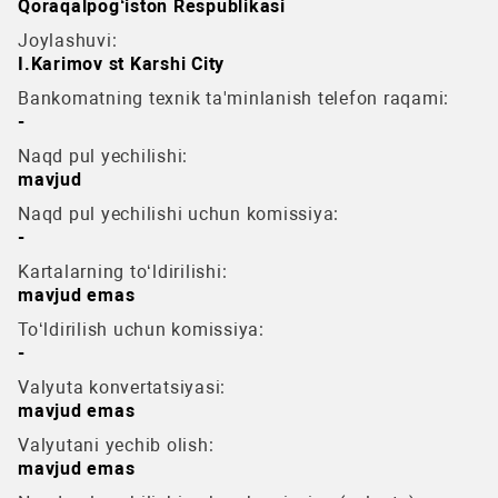
Qoraqalpog‘iston Respublikasi
Joylashuvi:
I.Karimov st Karshi City
Bankomatning texnik ta'minlanish telefon raqami:
-
Naqd pul yechilishi:
mavjud
Naqd pul yechilishi uchun komissiya:
-
Kartalarning to‘ldirilishi:
mavjud emas
To‘ldirilish uchun komissiya:
-
Valyuta konvertatsiyasi:
mavjud emas
Valyutani yechib olish:
mavjud emas