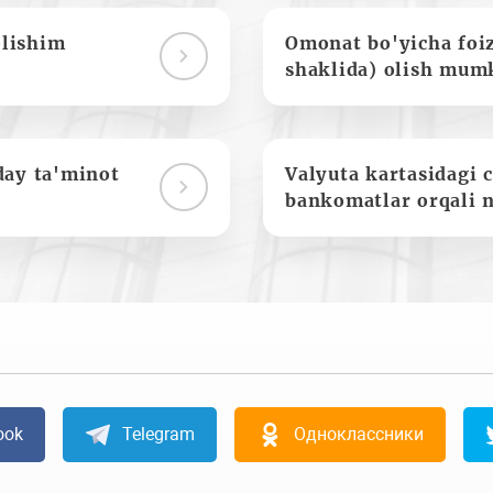
olishim
Omonat bo'yicha foi
shaklida) olish mum
day ta'minot
Valyuta kartasidagi c
bankomatlar orqali 
ook
Telegram
Одноклассники