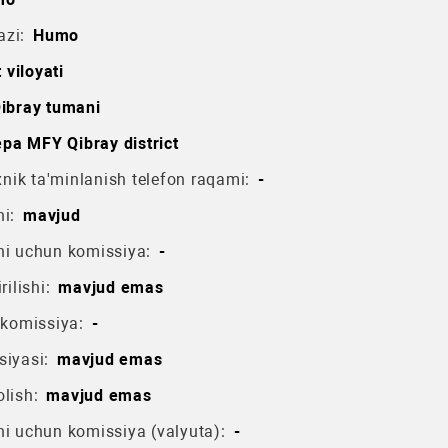
azi:
Humo
 viloyati
ibray tumani
pa MFY Qibray district
ik ta'minlanish telefon raqami:
-
i:
mavjud
hi uchun komissiya:
-
rilishi:
mavjud emas
 komissiya:
-
siyasi:
mavjud emas
lish:
mavjud emas
hi uchun komissiya (valyuta):
-