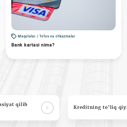
Maqolalar / To'lov va o'tkazmalar
Bank kartasi nima?
siyat qilib
Kreditning to'liq qi