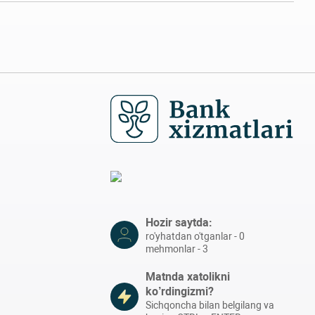
Hozir saytda:
ro'yhatdan o'tganlar - 0
mehmonlar - 3
Matnda xatolikni
ko’rdingizmi?
Sichqoncha bilan belgilang va