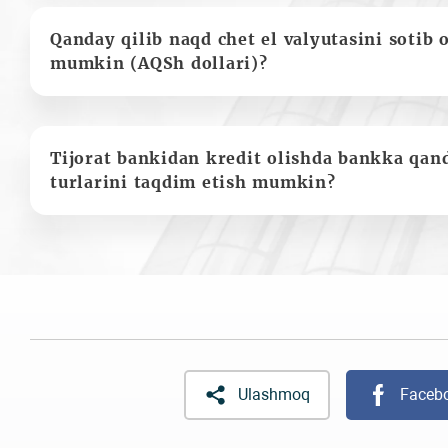
Qanday qilib naqd chet el valyutasini sotib 
mumkin (AQSh dollari)?
Tijorat bankidan kredit olishda bankka qan
turlarini taqdim etish mumkin?
Ulashmoq
Faceb