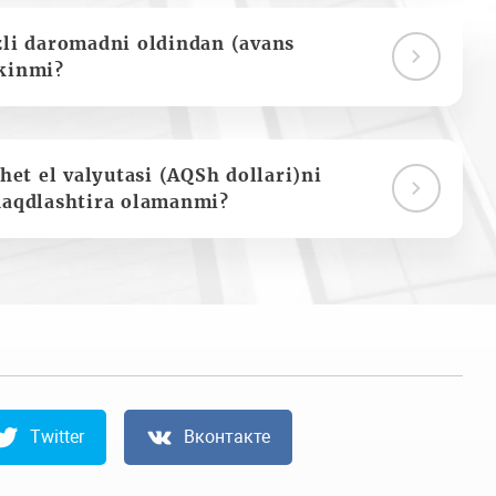
zli daromadni oldindan (avans
kinmi?
het el valyutasi (AQSh dollari)ni
naqdlashtira olamanmi?
Twitter
Вконтакте