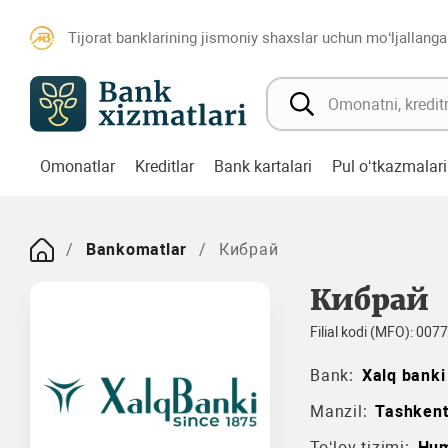
Tijorat banklarining jismoniy shaxslar uchun mo‘ljallanga
Omonatlar
Kreditlar
Bank kartalari
Pul o‘tkazmalari
Bankomatlar
Кибрай
Кибрай
Filial kodi (MFO): 007
Bank:
Xalq banki
Manzil:
Tashkent
To‘lov tizimi:
Hu