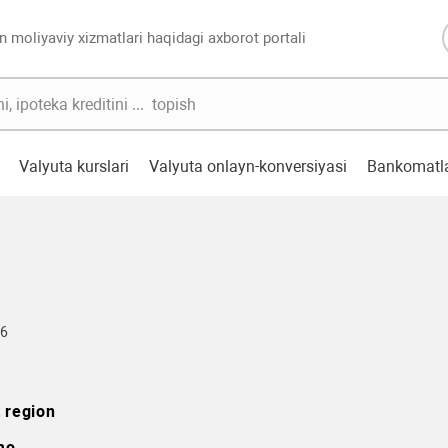
n moliyaviy xizmatlari haqidagi axborot portali
Valyuta kurslari
Valyuta onlayn-konversiyasi
Bankomatl
76
 region
mo