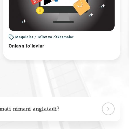
Maqolalar / To'lov va o'tkazmalar
Onlayn to’lovlar
ymati nimani anglatadi?