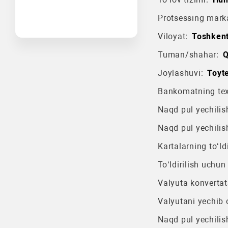
Protsessing mark
Viloyat:
Toshkent
Tuman/shahar:
Q
Joylashuvi:
Toyte
Bankomatning texn
Naqd pul yechilish
Naqd pul yechilis
Kartalarning to‘ldi
To‘ldirilish uchun
Valyuta konvertat
Valyutani yechib o
Naqd pul yechilis