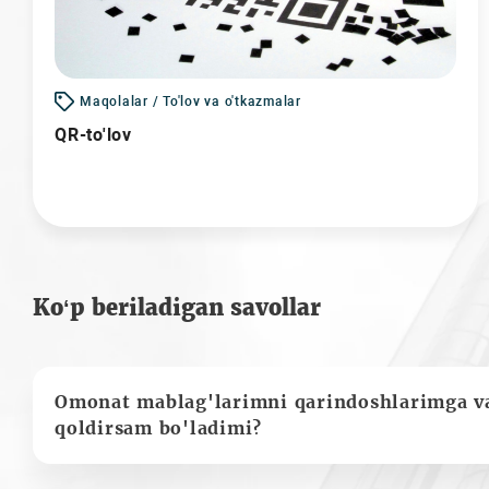
Maqolalar / To'lov va o'tkazmalar
QR-to'lov
Ko‘p beriladigan savollar
Omonat mablag'larimni qarindoshlarimga va
qoldirsam bo'ladimi?