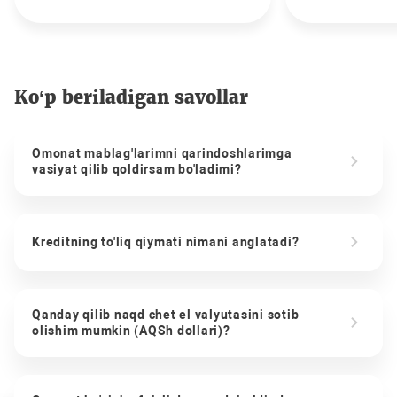
Ko‘p beriladigan savollar
Omonat mablag'larimni qarindoshlarimga
vasiyat qilib qoldirsam bo'ladimi?
Kreditning to'liq qiymati nimani anglatadi?
Qanday qilib naqd chet el valyutasini sotib
olishim mumkin (AQSh dollari)?