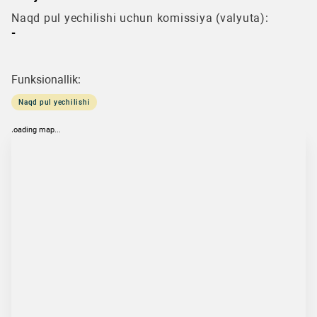
Naqd pul yechilishi uchun komissiya (valyuta):
-
Funksionallik:
Naqd pul yechilishi
loading map...