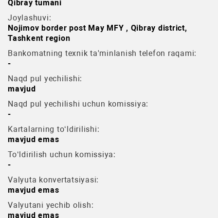
Qibray tumani
Joylashuvi:
Nojimov border post May MFY , Qibray district,
Tashkent region
Bankomatning texnik ta'minlanish telefon raqami:
-
Naqd pul yechilishi:
mavjud
Naqd pul yechilishi uchun komissiya:
-
Kartalarning to‘ldirilishi:
mavjud emas
To‘ldirilish uchun komissiya:
-
Valyuta konvertatsiyasi:
mavjud emas
Valyutani yechib olish:
mavjud emas