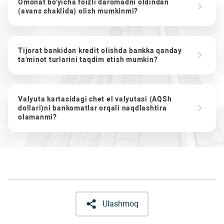
Omonat bo'yicha foizli daromadni oldindan
(avans shaklida) olish mumkinmi?
Tijorat bankidan kredit olishda bankka qanday
ta'minot turlarini taqdim etish mumkin?
Valyuta kartasidagi chet el valyutasi (AQSh
dollari)ni bankomatlar orqali naqdlashtira
olamanmi?
Ulashmoq