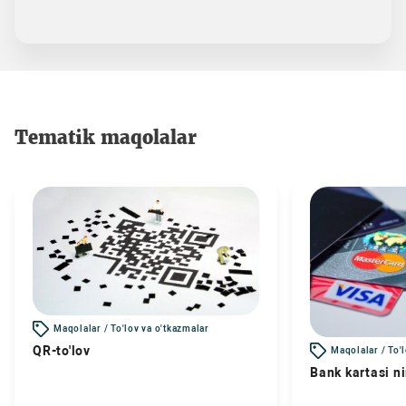
Tematik maqolalar
Maqolalar / To'lov va o'tkazmalar
QR-to'lov
Maqolalar / To'
Bank kartasi n