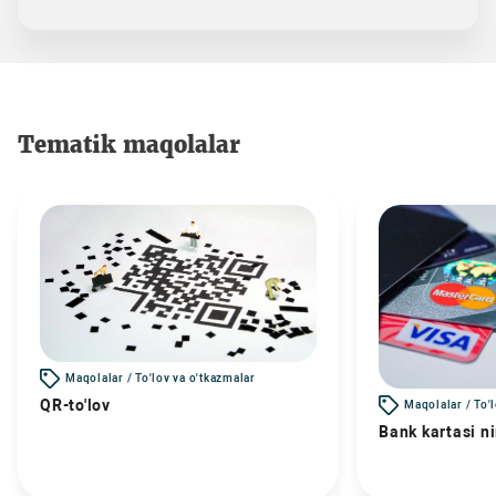
Tematik maqolalar
Maqolalar / To'lov va o'tkazmalar
QR-to'lov
Maqolalar / To'
Bank kartasi n