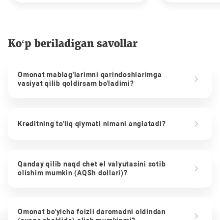
Ko‘p beriladigan savollar
Omonat mablag'larimni qarindoshlarimga
vasiyat qilib qoldirsam bo'ladimi?
Kreditning to'liq qiymati nimani anglatadi?
Qanday qilib naqd chet el valyutasini sotib
olishim mumkin (AQSh dollari)?
Omonat bo'yicha foizli daromadni oldindan