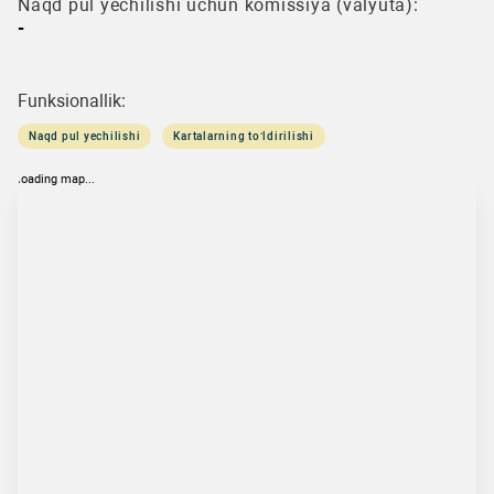
Naqd pul yechilishi uchun komissiya (valyuta):
-
Funksionallik:
Naqd pul yechilishi
Kartalarning to‘ldirilishi
loading map...