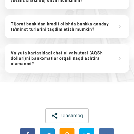
(avans shaklida) olish mumkinmi?
Tijorat bankidan kredit olishda bankka qanday
ta'minot turlarini taqdim etish mumkin?
Valyuta kartasidagi chet el valyutasi (AQSh
dollari)ni bankomatlar orqali naqdlashtira
olamanmi?
Ulashmoq