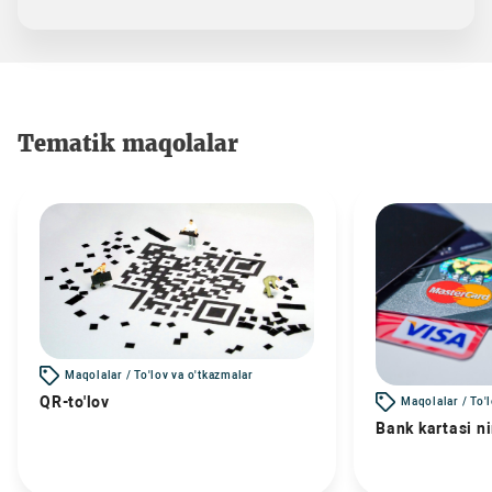
Tematik maqolalar
Maqolalar / To'lov va o'tkazmalar
QR-to'lov
Maqolalar / To'
Bank kartasi n