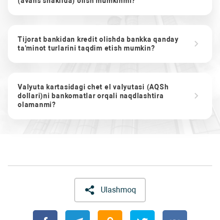
(avans shaklida) olish mumkinmi?
Tijorat bankidan kredit olishda bankka qanday
ta'minot turlarini taqdim etish mumkin?
Valyuta kartasidagi chet el valyutasi (AQSh
dollari)ni bankomatlar orqali naqdlashtira
olamanmi?
Ulashmoq