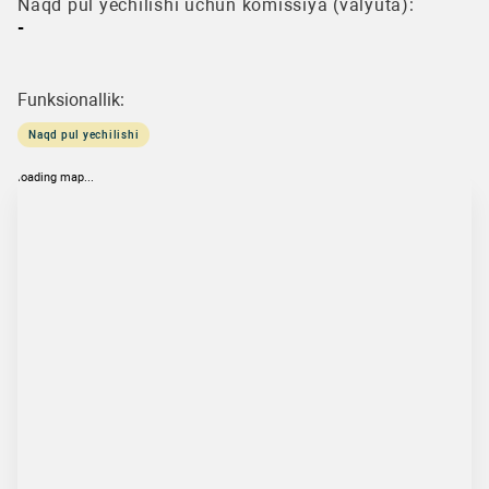
Naqd pul yechilishi uchun komissiya (valyuta):
-
Funksionallik:
Naqd pul yechilishi
loading map...