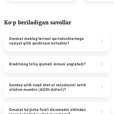
Ko‘p beriladigan savollar
Omonat mablag'larimni qarindoshlarimga
vasiyat qilib qoldirsam bo'ladimi?
Kreditning to'liq qiymati nimani anglatadi?
Qanday qilib naqd chet el valyutasini sotib
olishim mumkin (AQSh dollari)?
Omonat bo'yicha foizli daromadni oldindan