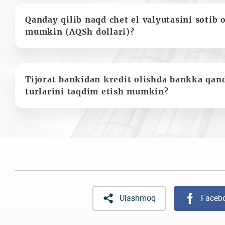
Qanday qilib naqd chet el valyutasini sotib 
mumkin (AQSh dollari)?
Tijorat bankidan kredit olishda bankka qan
turlarini taqdim etish mumkin?
Ulashmoq
Faceb