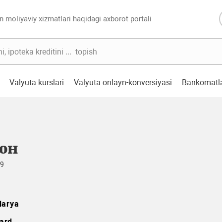
n moliyaviy xizmatlari haqidagi axborot portali
Valyuta kurslari
Valyuta onlayn-konversiyasi
Bankomatl
он
49
darya
ard