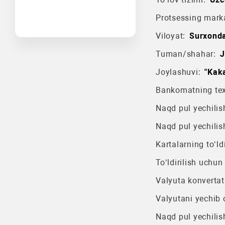
Protsessing mark
Viloyat:
Surxonda
Tuman/shahar:
J
Joylashuvi:
"Kak
Bankomatning texn
Naqd pul yechilish
Naqd pul yechilis
Kartalarning to‘ldi
To‘ldirilish uchun
Valyuta konvertat
Valyutani yechib o
Naqd pul yechilis