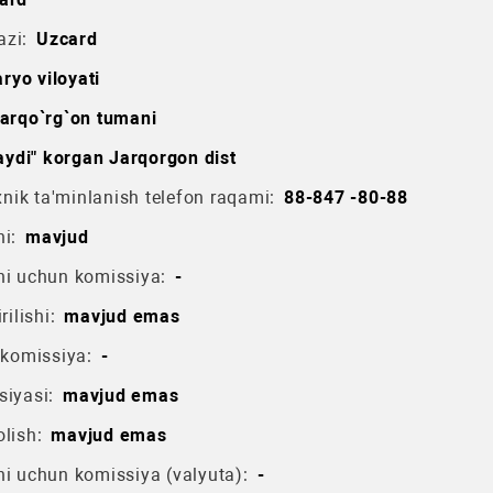
azi:
Uzcard
ryo viloyati
arqo`rg`on tumani
aydi" korgan Jarqorgon dist
ik ta'minlanish telefon raqami:
88-847 -80-88
i:
mavjud
hi uchun komissiya:
-
rilishi:
mavjud emas
 komissiya:
-
siyasi:
mavjud emas
lish:
mavjud emas
hi uchun komissiya (valyuta):
-