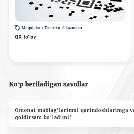
Maqolalar / To'lov va o'tkazmalar
QR-to'lov
Ko‘p beriladigan savollar
Omonat mablag'larimni qarindoshlarimga va
qoldirsam bo'ladimi?