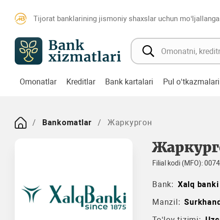
Tijorat banklarining jismoniy shaxslar uchun mo‘ljallanga
Omonatlar
Kreditlar
Bank kartalari
Pul o‘tkazmalari
Bankomatlar
Жаркургон
Жаркург
Filial kodi (MFO): 007
Bank:
Xalq banki
Manzil:
Surkhan
To‘lov tizimi:
Uzc