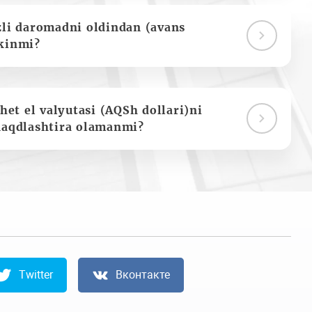
zli daromadni oldindan (avans
kinmi?
het el valyutasi (AQSh dollari)ni
naqdlashtira olamanmi?
Twitter
Вконтакте