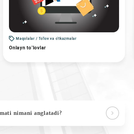
Maqolalar / To'lov va o'tkazmalar
Onlayn to’lovlar
ymati nimani anglatadi?