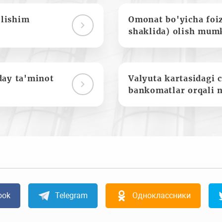
olishim
Omonat bo'yicha foi
shaklida) olish mum
day ta'minot
Valyuta kartasidagi c
bankomatlar orqali 
ook
Telegram
Одноклассники