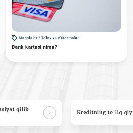
Maqolalar / To'lov va o'tkazmalar
Bank kartasi nima?
siyat qilib
Kreditning to'liq qi