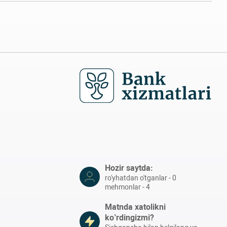
Hozir saytda:
ro'yhatdan o'tganlar - 0
mehmonlar - 4
Matnda xatolikni
ko’rdingizmi?
Sichqoncha bilan belgilang va