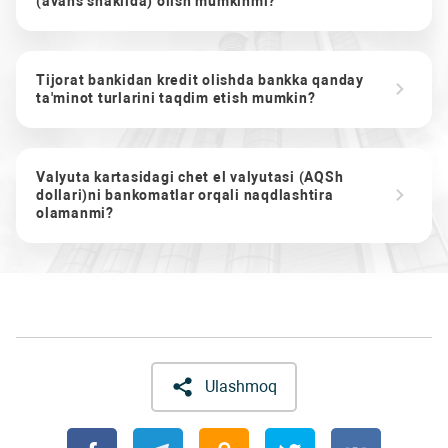
(avans shaklida) olish mumkinmi?
Tijorat bankidan kredit olishda bankka qanday
ta'minot turlarini taqdim etish mumkin?
Valyuta kartasidagi chet el valyutasi (AQSh
dollari)ni bankomatlar orqali naqdlashtira
olamanmi?
Ulashmoq