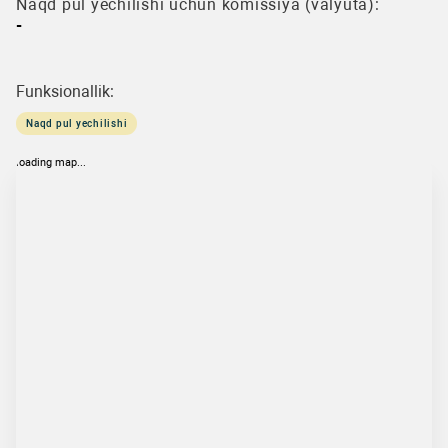
Naqd pul yechilishi uchun komissiya (valyuta):
-
Funksionallik:
Naqd pul yechilishi
loading map...