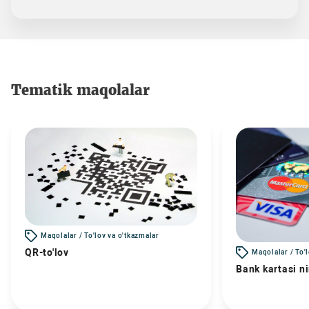
Tematik maqolalar
Maqolalar / To'lov va o'tkazmalar
QR-to'lov
Maqolalar / To'
Bank kartasi n