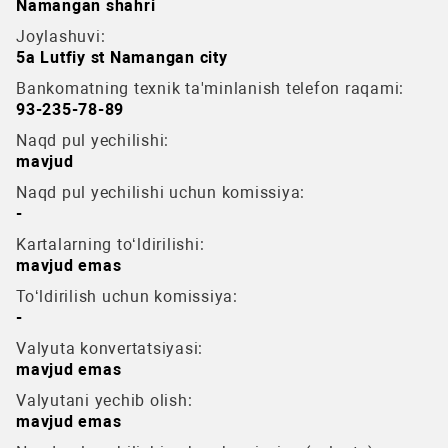
Namangan shahri
Joylashuvi:
5a Lutfiy st Namangan city
Bankomatning texnik ta'minlanish telefon raqami:
93-235-78-89
Naqd pul yechilishi:
mavjud
Naqd pul yechilishi uchun komissiya:
-
Kartalarning to‘ldirilishi:
mavjud emas
To‘ldirilish uchun komissiya:
-
Valyuta konvertatsiyasi:
mavjud emas
Valyutani yechib olish:
mavjud emas