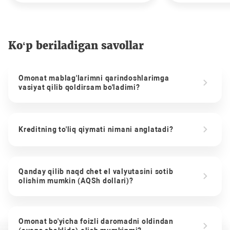
Ko‘p beriladigan savollar
Omonat mablag'larimni qarindoshlarimga
vasiyat qilib qoldirsam bo'ladimi?
Kreditning to'liq qiymati nimani anglatadi?
Qanday qilib naqd chet el valyutasini sotib
olishim mumkin (AQSh dollari)?
Omonat bo'yicha foizli daromadni oldindan