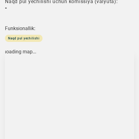
Naqd pul yechilishi uchun komissiya (valyuta):
-
Funksionallik:
Naqd pul yechilishi
loading map...