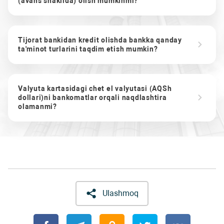
(avans shaklida) olish mumkinmi?
Tijorat bankidan kredit olishda bankka qanday
ta'minot turlarini taqdim etish mumkin?
Valyuta kartasidagi chet el valyutasi (AQSh
dollari)ni bankomatlar orqali naqdlashtira
olamanmi?
Ulashmoq