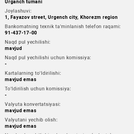
Urganch tumani
Joylashuvi:
1, Fayazov street, Urgench city, Khorezm region
Bankomatning texnik ta'minlanish telefon raqami:
91-437-17-00
Naqd pul yechilishi:
mavjud
Naqd pul yechilishi uchun komissiya:
-
Kartalarning to‘ldirilishi:
mavjud emas
To‘ldirilish uchun komissiya:
-
Valyuta konvertatsiyasi:
mavjud emas
Valyutani yechib olish:
mavjud emas