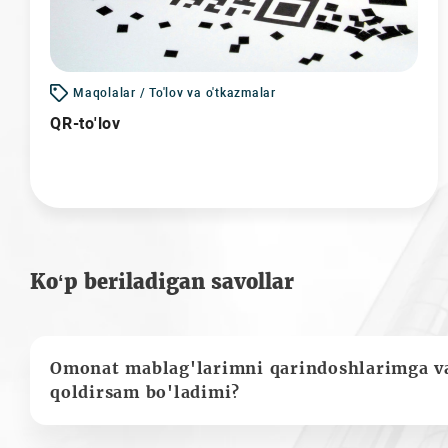
Maqolalar / To'lov va o'tkazmalar
QR-to'lov
Ko‘p beriladigan savollar
Omonat mablag'larimni qarindoshlarimga va
qoldirsam bo'ladimi?