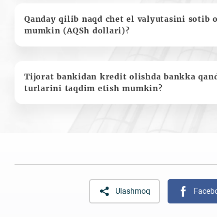
Qanday qilib naqd chet el valyutasini sotib 
mumkin (AQSh dollari)?
Tijorat bankidan kredit olishda bankka qan
turlarini taqdim etish mumkin?
Ulashmoq
Faceb