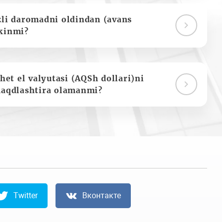
zli daromadni oldindan (avans
kinmi?
het el valyutasi (AQSh dollari)ni
naqdlashtira olamanmi?
Twitter
Вконтакте