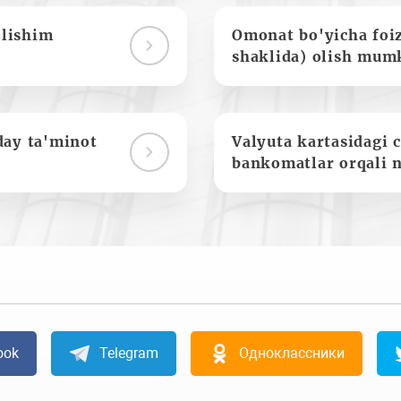
olishim
Omonat bo'yicha foi
shaklida) olish mum
day ta'minot
Valyuta kartasidagi c
bankomatlar orqali 
ook
Telegram
Одноклассники