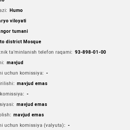
azi:
Humo
ryo viloyati
ngor tumani
to district Mosque
ik ta'minlanish telefon raqami:
93-898-01-00
i:
mavjud
hi uchun komissiya:
-
rilishi:
mavjud emas
 komissiya:
-
siyasi:
mavjud emas
lish:
mavjud emas
hi uchun komissiya (valyuta):
-