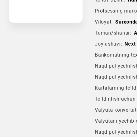
Protsessing mark
Viloyat:
Surxonda
Tuman/shahar:
A
Joylashuvi:
Next 
Bankomatning texn
Naqd pul yechilish
Naqd pul yechilis
Kartalarning to‘ldi
To‘ldirilish uchun
Valyuta konvertat
Valyutani yechib o
Naqd pul yechilis