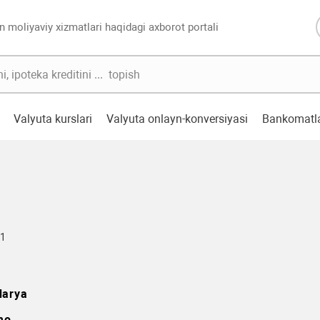
n moliyaviy xizmatlari haqidagi axborot portali
Valyuta kurslari
Valyuta onlayn-konversiyasi
Bankomatl
51
darya
mo