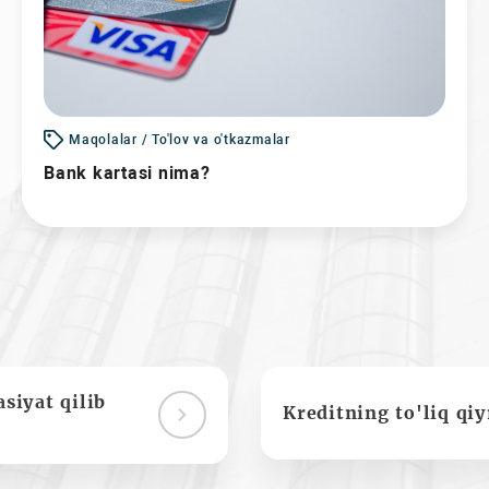
Maqolalar / To'lov va o'tkazmalar
Bank kartasi nima?
siyat qilib
Kreditning to'liq qi