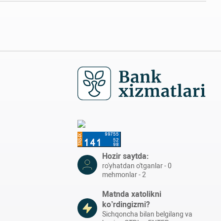
Hozir saytda:
ro'yhatdan o'tganlar - 0
mehmonlar - 2
Matnda xatolikni
ko’rdingizmi?
Sichqoncha bilan belgilang va