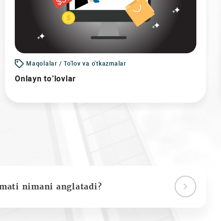
Maqolalar / To'lov va o'tkazmalar
Onlayn to’lovlar
ymati nimani anglatadi?