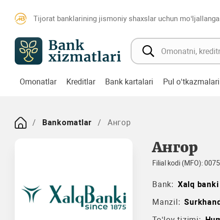
Tijorat banklarining jismoniy shaxslar uchun mo‘ljallanga
Omonatlar
Kreditlar
Bank kartalari
Pul o‘tkazmalari
Bankomatlar
Ангор
Ангор
Filial kodi (MFO): 007
Bank:
Xalq banki
Manzil:
Surkhan
To‘lov tizimi:
Hu