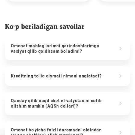
Ko‘p beriladigan savollar
Omonat mablag'larimni qarindoshlarimga
vasiyat qilib qoldirsam bo'ladimi?
Kreditning to'liq qiymati nimani anglatadi?
Qanday qilib naqd chet el valyutasini sotib
olishim mumkin (AQSh dollari)?
Omonat bo'yicha foizli daromadni oldindan