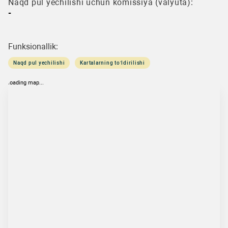
Naqd pul yechilishi uchun komissiya (valyuta):
-
Funksionallik:
Naqd pul yechilishi
Kartalarning to‘ldirilishi
loading map...