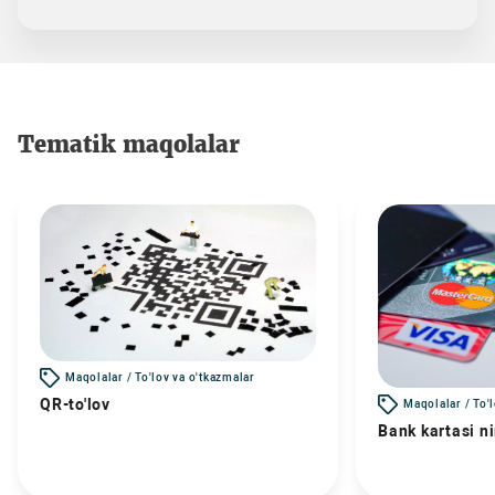
Tematik maqolalar
Maqolalar / To'lov va o'tkazmalar
QR-to'lov
Maqolalar / To'
Bank kartasi n