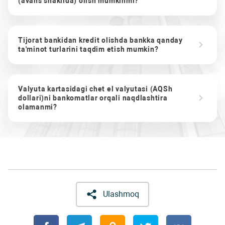
(avans shaklida) olish mumkinmi?
Tijorat bankidan kredit olishda bankka qanday
ta'minot turlarini taqdim etish mumkin?
Valyuta kartasidagi chet el valyutasi (AQSh
dollari)ni bankomatlar orqali naqdlashtira
olamanmi?
Ulashmoq