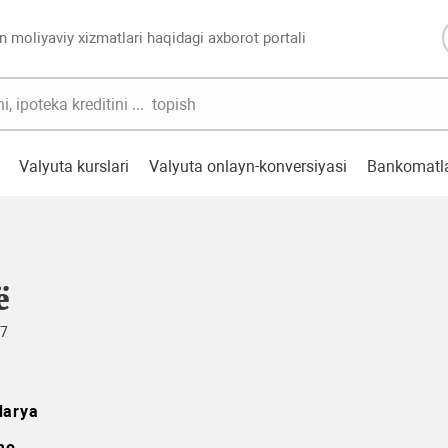
n moliyaviy xizmatlari haqidagi axborot portali
Valyuta kurslari
Valyuta onlayn-konversiyasi
Bankomatl
ё
57
darya
mo