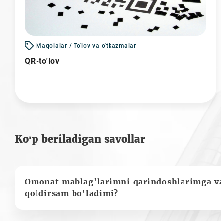
Maqolalar / To'lov va o'tkazmalar
QR-to'lov
Ko‘p beriladigan savollar
Omonat mablag'larimni qarindoshlarimga va
qoldirsam bo'ladimi?