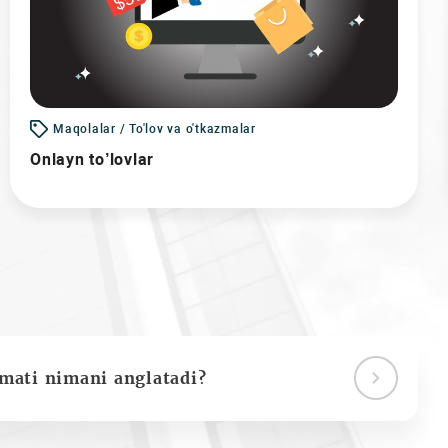
Maqolalar / To'lov va o'tkazmalar
Onlayn to’lovlar
ymati nimani anglatadi?