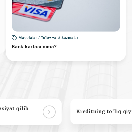
Maqolalar / To'lov va o'tkazmalar
Bank kartasi nima?
siyat qilib
Kreditning to'liq qi