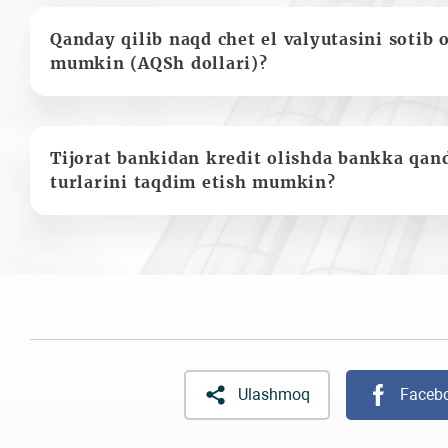
Qanday qilib naqd chet el valyutasini sotib 
mumkin (AQSh dollari)?
Tijorat bankidan kredit olishda bankka qan
turlarini taqdim etish mumkin?
Ulashmoq
Faceb