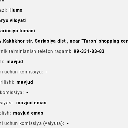
azi:
Humo
ryo viloyati
ariosiyo tumani
.Kakhkhor str. Sariasiya dist , near "Turon" shopping ce
ik ta'minlanish telefon raqami:
99-331-83-83
i:
mavjud
hi uchun komissiya:
-
rilishi:
mavjud
 komissiya:
-
siyasi:
mavjud emas
lish:
mavjud emas
hi uchun komissiya (valyuta):
-