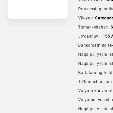
Protsessing mark
Viloyat:
Surxonda
Tuman/shahar:
S
Joylashuvi:
155 A
Bankomatning texn
Naqd pul yechilish
Naqd pul yechilis
Kartalarning to‘ldi
To‘ldirilish uchun
Valyuta konvertat
Valyutani yechib o
Naqd pul yechilis