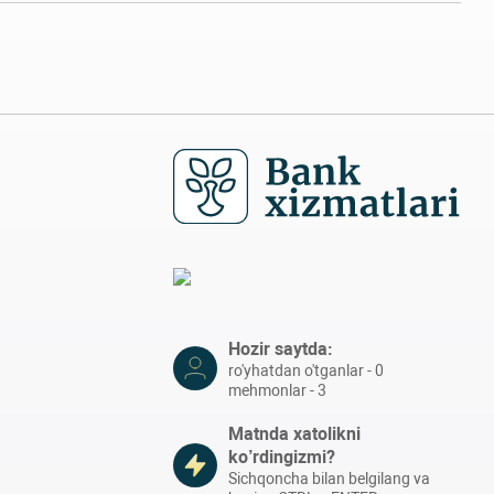
Hozir saytda:
ro'yhatdan o'tganlar - 0
mehmonlar - 3
Matnda xatolikni
ko’rdingizmi?
Sichqoncha bilan belgilang va