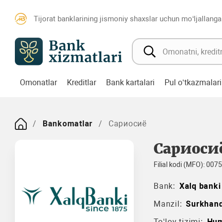
Tijorat banklarining jismoniy shaxslar uchun mo‘ljallanga
Omonatlar
Kreditlar
Bank kartalari
Pul o‘tkazmalari
Bankomatlar
Сариосиё
Сариоси
Filial kodi (MFO): 007
Bank:
Xalq banki
Manzil:
Surkhan
To‘lov tizimi:
Hu