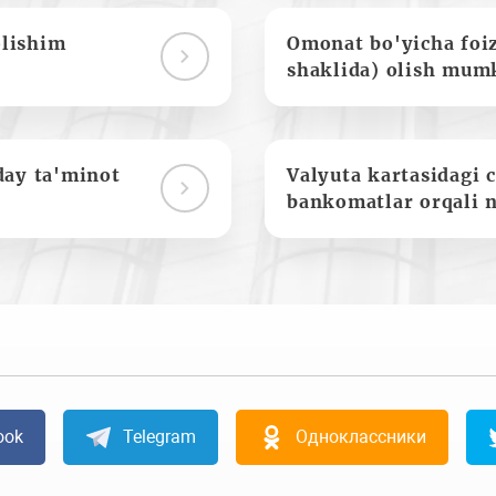
olishim
Omonat bo'yicha foi
shaklida) olish mum
day ta'minot
Valyuta kartasidagi c
bankomatlar orqali 
ook
Telegram
Одноклассники