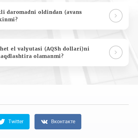
zli daromadni oldindan (avans
kinmi?
het el valyutasi (AQSh dollari)ni
naqdlashtira olamanmi?
Twitter
Вконтакте