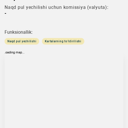
Naqd pul yechilishi uchun komissiya (valyuta):
-
Funksionallik:
Naqd pul yechilishi
Kartalarning to‘ldirilishi
loading map...