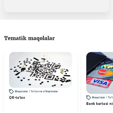
Tematik maqolalar
Maqolalar / To'lov va o'tkazmalar
QR-to'lov
Maqolalar / To'
Bank kartasi n