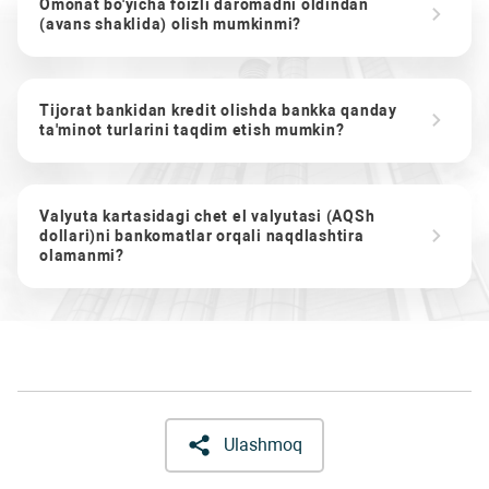
Omonat bo'yicha foizli daromadni oldindan
(avans shaklida) olish mumkinmi?
Tijorat bankidan kredit olishda bankka qanday
ta'minot turlarini taqdim etish mumkin?
Valyuta kartasidagi chet el valyutasi (AQSh
dollari)ni bankomatlar orqali naqdlashtira
olamanmi?
Ulashmoq