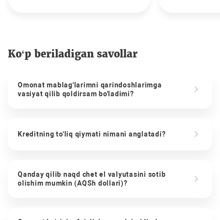
Ko‘p beriladigan savollar
Omonat mablag'larimni qarindoshlarimga
vasiyat qilib qoldirsam bo'ladimi?
Kreditning to'liq qiymati nimani anglatadi?
Qanday qilib naqd chet el valyutasini sotib
olishim mumkin (AQSh dollari)?