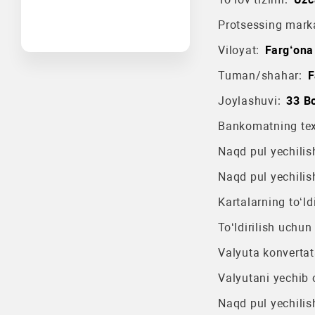
Protsessing mark
Viloyat:
Farg‘ona 
Tuman/shahar:
F
Joylashuvi:
33 Bo
Bankomatning texn
Naqd pul yechilish
Naqd pul yechilis
Kartalarning to‘ldi
To‘ldirilish uchun
Valyuta konvertat
Valyutani yechib o
Naqd pul yechilis