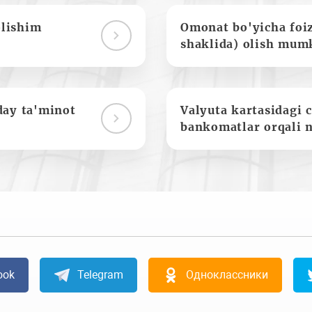
olishim
Omonat bo'yicha foi
shaklida) olish mum
day ta'minot
Valyuta kartasidagi c
bankomatlar orqali 
ook
Telegram
Одноклассники