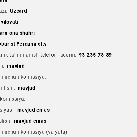
azi:
Uzcard
viloyati
arg`ona shahri
bur st Fergana city
ik ta'minlanish telefon raqami:
93-235-78-89
i:
mavjud
hi uchun komissiya:
-
rilishi:
mavjud
 komissiya:
-
siyasi:
mavjud emas
lish:
mavjud emas
hi uchun komissiya (valyuta):
-