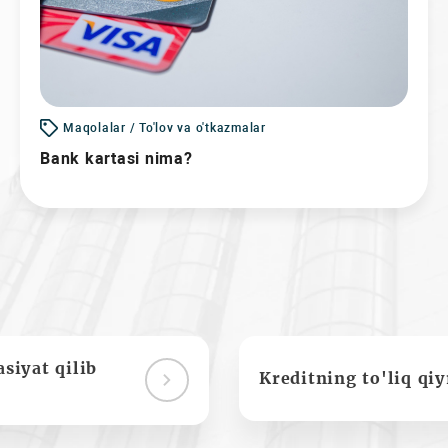
Maqolalar / To'lov va o'tkazmalar
Bank kartasi nima?
siyat qilib
Kreditning to'liq qi