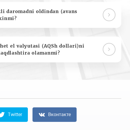
zli daromadni oldindan (avans
kinmi?
het el valyutasi (AQSh dollari)ni
naqdlashtira olamanmi?
Twitter
Вконтакте