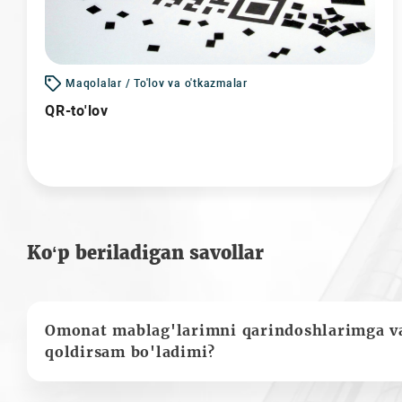
Maqolalar / To'lov va o'tkazmalar
QR-to'lov
Ko‘p beriladigan savollar
Omonat mablag'larimni qarindoshlarimga va
qoldirsam bo'ladimi?