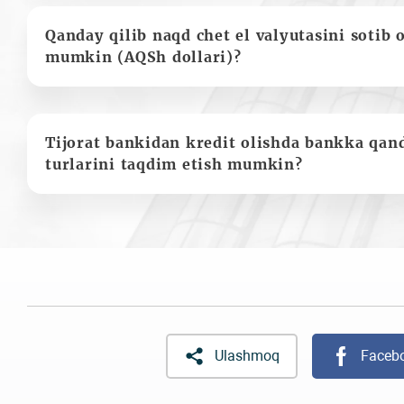
Qanday qilib naqd chet el valyutasini sotib 
mumkin (AQSh dollari)?
Tijorat bankidan kredit olishda bankka qan
turlarini taqdim etish mumkin?
Ulashmoq
Faceb