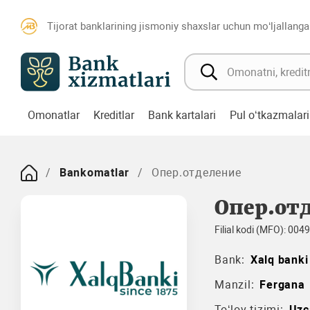
Tijorat banklarining jismoniy shaxslar uchun mo‘ljallanga
Omonatlar
Kreditlar
Bank kartalari
Pul o‘tkazmalari
Bankomatlar
Опер.отделение
Опер.от
Filial kodi (MFO): 004
Bank:
Xalq banki
Manzil:
Fergana
To‘lov tizimi:
Uzc