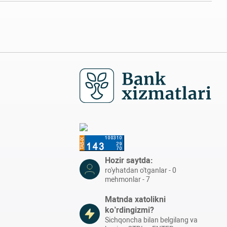
Hozir saytda:
ro'yhatdan o'tganlar - 0
mehmonlar - 7
Matnda xatolikni
ko’rdingizmi?
Sichqoncha bilan belgilang va