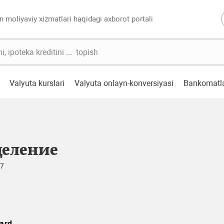
n moliyaviy xizmatlari haqidagi axborot portali
Valyuta kurslari
Valyuta onlayn-konversiyasi
Bankomatl
деление
97
ard