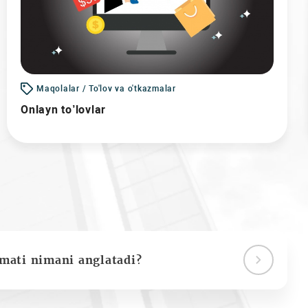
Maqolalar / To'lov va o'tkazmalar
Onlayn to’lovlar
ymati nimani anglatadi?