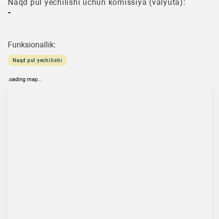
Naqd pul yechilishi uchun komissiya (valyuta):
-
Funksionallik:
Naqd pul yechilishi
loading map...