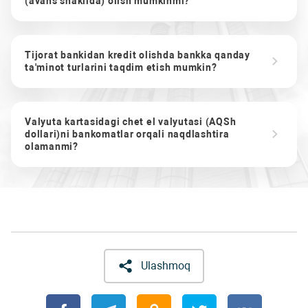
(avans shaklida) olish mumkinmi?
Tijorat bankidan kredit olishda bankka qanday
ta'minot turlarini taqdim etish mumkin?
Valyuta kartasidagi chet el valyutasi (AQSh
dollari)ni bankomatlar orqali naqdlashtira
olamanmi?
Ulashmoq