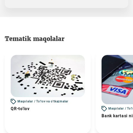
Tematik maqolalar
Maqolalar / To'lov va o'tkazmalar
QR-to'lov
Maqolalar / To'
Bank kartasi n