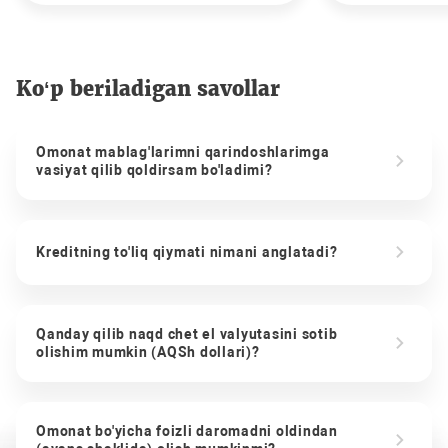
Ko‘p beriladigan savollar
Omonat mablag'larimni qarindoshlarimga
vasiyat qilib qoldirsam bo'ladimi?
Kreditning to'liq qiymati nimani anglatadi?
Qanday qilib naqd chet el valyutasini sotib
olishim mumkin (AQSh dollari)?
Omonat bo'yicha foizli daromadni oldindan