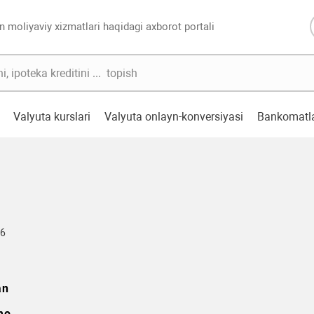
n moliyaviy xizmatlari haqidagi axborot portali
Valyuta kurslari
Valyuta onlayn-konversiyasi
Bankomatl
16
an
mo