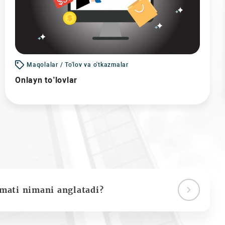
Maqolalar / To'lov va o'tkazmalar
Onlayn to’lovlar
ymati nimani anglatadi?