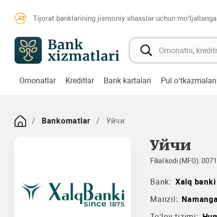
Tijorat banklarining jismoniy shaxslar uchun mo‘ljallanga
Omonatlar
Kreditlar
Bank kartalari
Pul o‘tkazmalari
Bankomatlar
Уйчи
Уйчи
Filial kodi (MFO): 007
Bank:
Xalq banki
Manzil:
Namang
To‘lov tizimi:
Hu