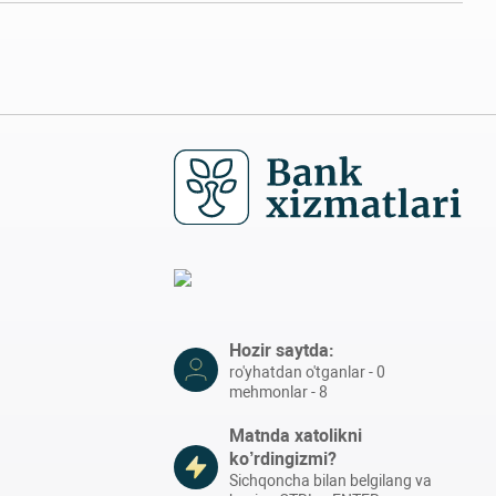
Hozir saytda:
ro'yhatdan o'tganlar - 0
mehmonlar - 8
Matnda xatolikni
ko’rdingizmi?
Sichqoncha bilan belgilang va