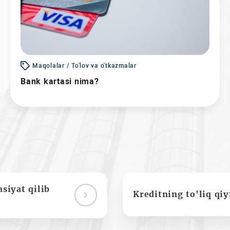
Maqolalar / To'lov va o'tkazmalar
Bank kartasi nima?
siyat qilib
Kreditning to'liq qi