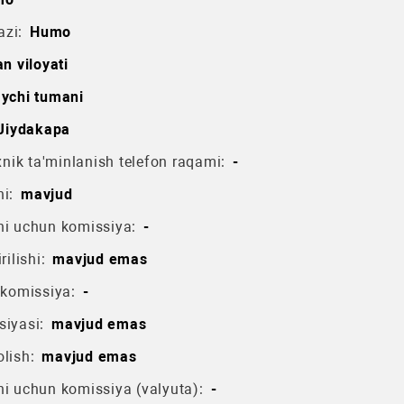
azi:
Humo
 viloyati
ychi tumani
Jiydakapa
ik ta'minlanish telefon raqami:
-
i:
mavjud
hi uchun komissiya:
-
rilishi:
mavjud emas
 komissiya:
-
siyasi:
mavjud emas
lish:
mavjud emas
hi uchun komissiya (valyuta):
-