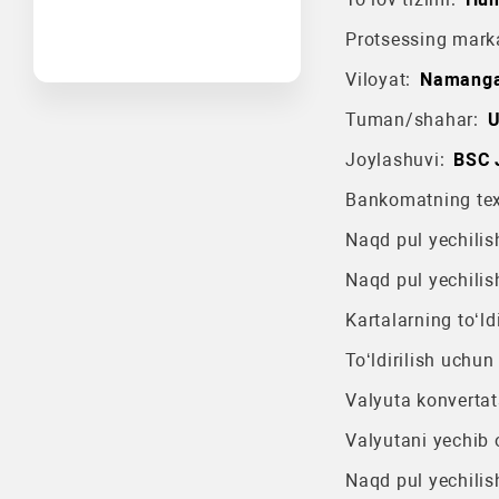
Protsessing mark
Viloyat:
Namangan
Tuman/shahar:
U
Joylashuvi:
BSC 
Bankomatning texn
Naqd pul yechilish
Naqd pul yechilis
Kartalarning to‘ldi
To‘ldirilish uchun
Valyuta konvertat
Valyutani yechib o
Naqd pul yechilis