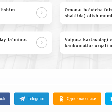
olishim
Omonat bo'yicha foi
shaklida) olish mum
day ta'minot
Valyuta kartasidagi c
bankomatlar orqali 
ook
Telegram
Одноклассники