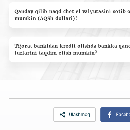
Qanday qilib naqd chet el valyutasini sotib 
mumkin (AQSh dollari)?
Tijorat bankidan kredit olishda bankka qan
turlarini taqdim etish mumkin?
Ulashmoq
Faceb