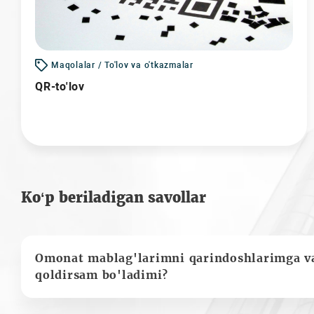
Maqolalar / To'lov va o'tkazmalar
QR-to'lov
Ko‘p beriladigan savollar
Omonat mablag'larimni qarindoshlarimga va
qoldirsam bo'ladimi?