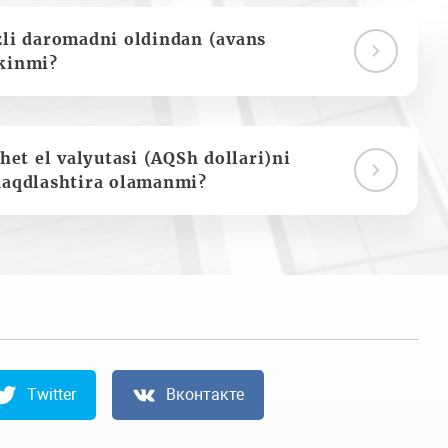
zli daromadni oldindan (avans
kinmi?
het el valyutasi (AQSh dollari)ni
naqdlashtira olamanmi?
Twitter
Вконтакте