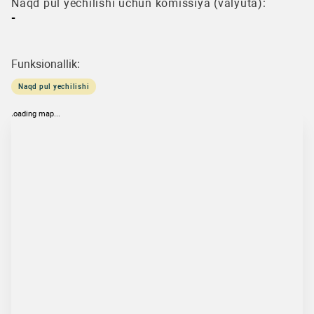
Naqd pul yechilishi uchun komissiya (valyuta):
-
Funksionallik:
Naqd pul yechilishi
loading map...