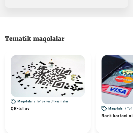
Tematik maqolalar
Maqolalar / To'lov va o'tkazmalar
QR-to'lov
Maqolalar / To'
Bank kartasi n