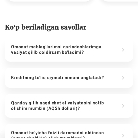
Ko‘p beriladigan savollar
Omonat mablag'larimni qarindoshlarimga
vasiyat qilib qoldirsam bo'ladimi?
Kreditning to'liq qiymati nimani anglatadi?
Qanday qilib naqd chet el valyutasini sotib
olishim mumkin (AQSh dollari)?
Omonat bo'yicha foizli daromadni oldindan