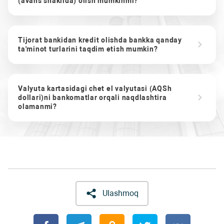
(avans shaklida) olish mumkinmi?
Tijorat bankidan kredit olishda bankka qanday
ta'minot turlarini taqdim etish mumkin?
Valyuta kartasidagi chet el valyutasi (AQSh
dollari)ni bankomatlar orqali naqdlashtira
olamanmi?
Ulashmoq