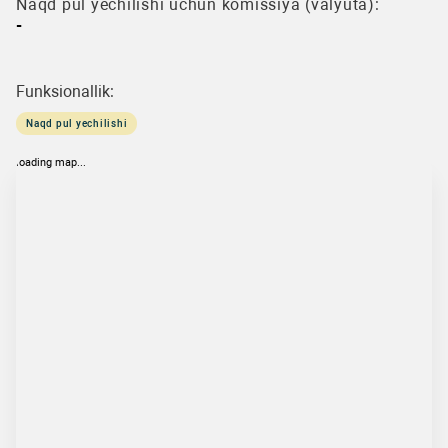
Naqd pul yechilishi uchun komissiya (valyuta):
-
Funksionallik:
Naqd pul yechilishi
loading map...