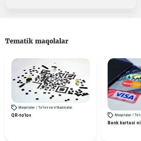
Tematik maqolalar
Maqolalar / To'lov va o'tkazmalar
QR-to'lov
Maqolalar / To'
Bank kartasi n