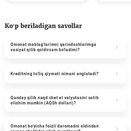
Ko‘p beriladigan savollar
Omonat mablag'larimni qarindoshlarimga
vasiyat qilib qoldirsam bo'ladimi?
Kreditning to'liq qiymati nimani anglatadi?
Qanday qilib naqd chet el valyutasini sotib
olishim mumkin (AQSh dollari)?
Omonat bo'yicha foizli daromadni oldindan