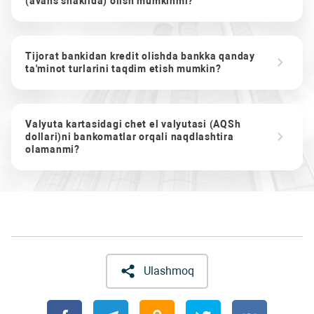
(avans shaklida) olish mumkinmi?
Tijorat bankidan kredit olishda bankka qanday
ta'minot turlarini taqdim etish mumkin?
Valyuta kartasidagi chet el valyutasi (AQSh
dollari)ni bankomatlar orqali naqdlashtira
olamanmi?
Ulashmoq