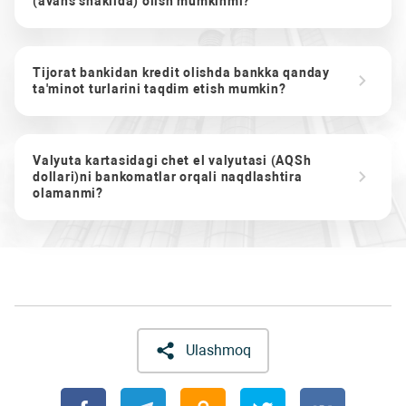
(avans shaklida) olish mumkinmi?
Tijorat bankidan kredit olishda bankka qanday
ta'minot turlarini taqdim etish mumkin?
Valyuta kartasidagi chet el valyutasi (AQSh
dollari)ni bankomatlar orqali naqdlashtira
olamanmi?
Ulashmoq