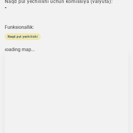
Naqd pul yechilishi uchun komissiya (valyuta):
-
Funksionallik:
Naqd pul yechilishi
loading map...