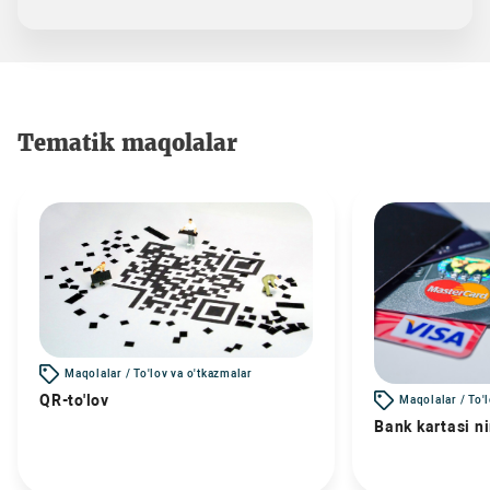
Tematik maqolalar
Maqolalar / To'lov va o'tkazmalar
QR-to'lov
Maqolalar / To'
Bank kartasi n