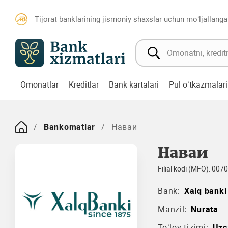
Tijorat banklarining jismoniy shaxslar uchun mo‘ljallanga
Omonatlar
Kreditlar
Bank kartalari
Pul o‘tkazmalari
Bankomatlar
Наваи
Наваи
Filial kodi (MFO): 007
Bank:
Xalq banki
Manzil:
Nurata
To‘lov tizimi:
Uzc