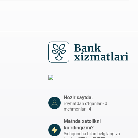
Hozir saytda:
ro'yhatdan o'tganlar - 0
mehmonlar - 4
Matnda xatolikni
ko’rdingizmi?
Sichqoncha bilan belgilang va