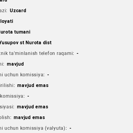
azi:
Uzcard
loyati
urota tumani
Yusupov st Nurota dist
ik ta'minlanish telefon raqami:
-
i:
mavjud
hi uchun komissiya:
-
rilishi:
mavjud emas
 komissiya:
-
siyasi:
mavjud emas
lish:
mavjud emas
hi uchun komissiya (valyuta):
-