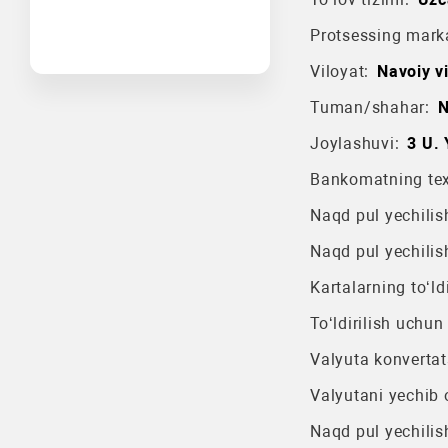
Protsessing mark
Viloyat:
Navoiy vi
Tuman/shahar:
N
Joylashuvi:
3 U. 
Bankomatning texn
Naqd pul yechilish
Naqd pul yechilis
Kartalarning to‘ldi
To‘ldirilish uchun
Valyuta konvertat
Valyutani yechib o
Naqd pul yechilis