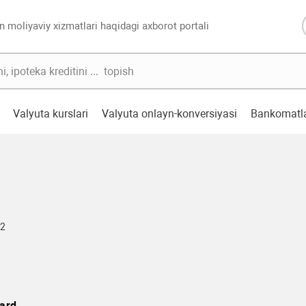
n moliyaviy xizmatlari haqidagi axborot portali
Valyuta kurslari
Valyuta onlayn-konversiyasi
Bankomatl
02
ard