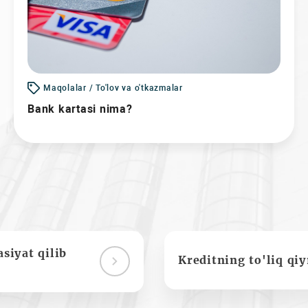
Maqolalar / To'lov va o'tkazmalar
Bank kartasi nima?
siyat qilib
Kreditning to'liq qi