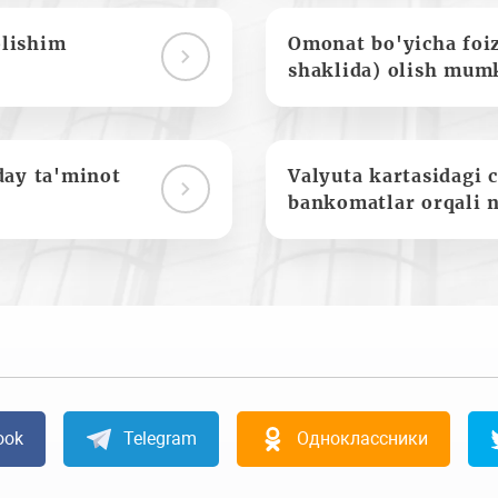
olishim
Omonat bo'yicha foi
shaklida) olish mum
day ta'minot
Valyuta kartasidagi c
bankomatlar orqali 
ook
Telegram
Одноклассники