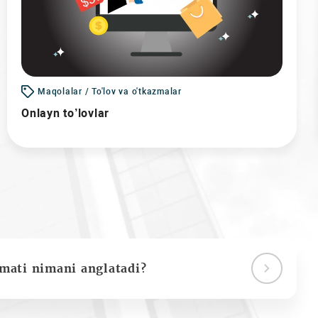
Maqolalar / To'lov va o'tkazmalar
Onlayn to’lovlar
ymati nimani anglatadi?