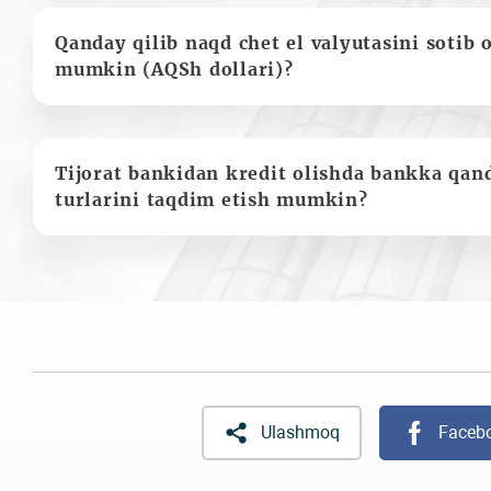
Qanday qilib naqd chet el valyutasini sotib 
mumkin (AQSh dollari)?
Tijorat bankidan kredit olishda bankka qan
turlarini taqdim etish mumkin?
Ulashmoq
Faceb