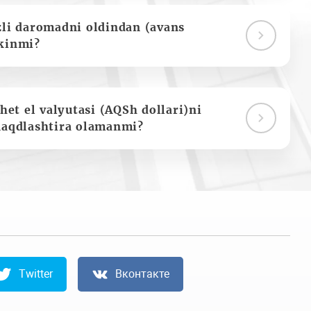
zli daromadni oldindan (avans
kinmi?
het el valyutasi (AQSh dollari)ni
naqdlashtira olamanmi?
Twitter
Вконтакте