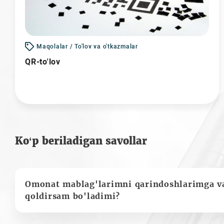
Maqolalar / To'lov va o'tkazmalar
QR-to'lov
Ko‘p beriladigan savollar
Omonat mablag'larimni qarindoshlarimga va
qoldirsam bo'ladimi?