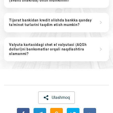
(avans shaklida) olish mumkinmi?
Tijorat bankidan kredit olishda bankka qanday
ta'minot turlarini taqdim etish mumkin?
Valyuta kartasidagi chet el valyutasi (AQSh
dollari)ni bankomatlar orqali naqdlashtira
olamanmi?
Ulashmoq