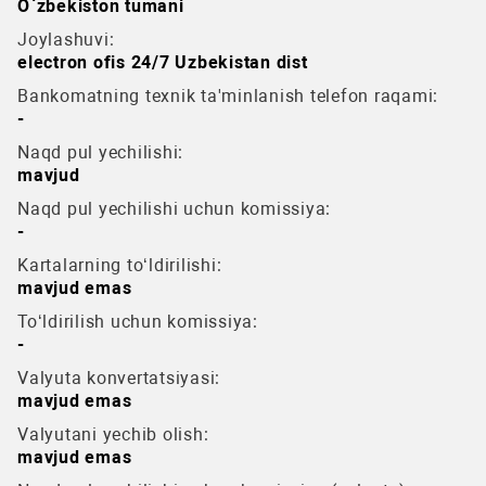
O`zbekiston tumani
Joylashuvi:
electron ofis 24/7 Uzbekistan dist
Bankomatning texnik ta'minlanish telefon raqami:
-
Naqd pul yechilishi:
mavjud
Naqd pul yechilishi uchun komissiya:
-
Kartalarning to‘ldirilishi:
mavjud emas
To‘ldirilish uchun komissiya:
-
Valyuta konvertatsiyasi:
mavjud emas
Valyutani yechib olish:
mavjud emas