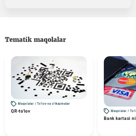
Tematik maqolalar
Maqolalar / To'lov va o'tkazmalar
QR-to'lov
Maqolalar / To'
Bank kartasi n