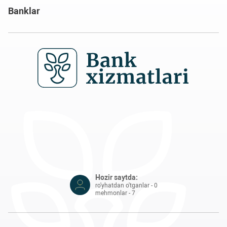
Banklar
Hozir saytda:
ro'yhatdan o'tganlar - 0
mehmonlar - 7
© 2020 – 2026, Tijorat banklarining jismoniy shaxslar uchun