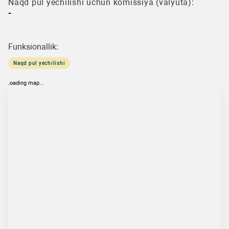
Naqd pul yechilishi uchun komissiya (valyuta):
-
Funksionallik:
Naqd pul yechilishi
loading map...