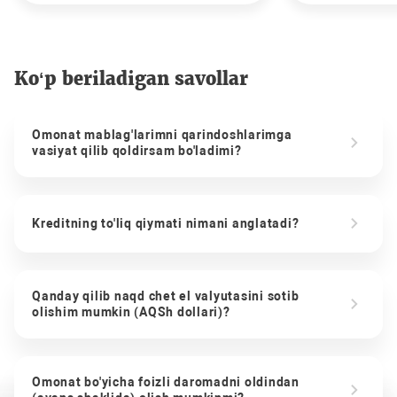
Ko‘p beriladigan savollar
Omonat mablag'larimni qarindoshlarimga
vasiyat qilib qoldirsam bo'ladimi?
Kreditning to'liq qiymati nimani anglatadi?
Qanday qilib naqd chet el valyutasini sotib
olishim mumkin (AQSh dollari)?
Omonat bo'yicha foizli daromadni oldindan