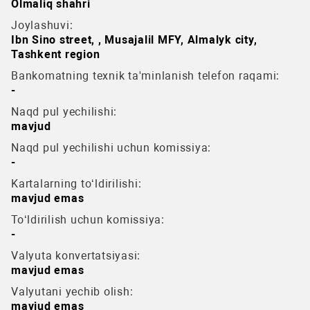
Olmaliq shahri
Joylashuvi:
Ibn Sino street, , Musajalil MFY, Almalyk city,
Tashkent region
Bankomatning texnik ta'minlanish telefon raqami:
-
Naqd pul yechilishi:
mavjud
Naqd pul yechilishi uchun komissiya:
-
Kartalarning to‘ldirilishi:
mavjud emas
To‘ldirilish uchun komissiya:
-
Valyuta konvertatsiyasi:
mavjud emas
Valyutani yechib olish:
mavjud emas