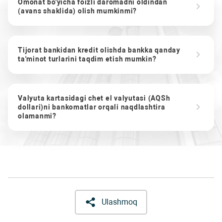
Omonat bo'yicha foizli daromadni oldindan
(avans shaklida) olish mumkinmi?
Tijorat bankidan kredit olishda bankka qanday
ta'minot turlarini taqdim etish mumkin?
Valyuta kartasidagi chet el valyutasi (AQSh
dollari)ni bankomatlar orqali naqdlashtira
olamanmi?
Ulashmoq