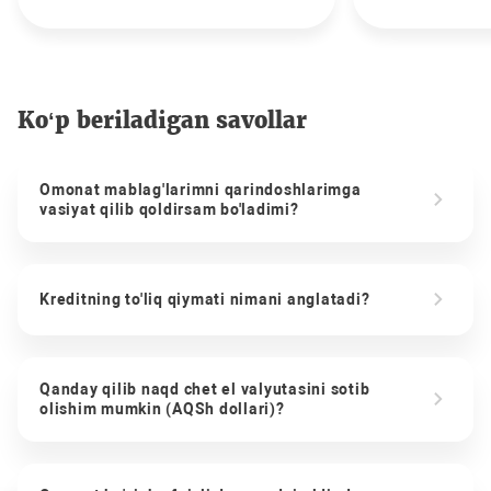
Ko‘p beriladigan savollar
Omonat mablag'larimni qarindoshlarimga
vasiyat qilib qoldirsam bo'ladimi?
Kreditning to'liq qiymati nimani anglatadi?
Qanday qilib naqd chet el valyutasini sotib
olishim mumkin (AQSh dollari)?