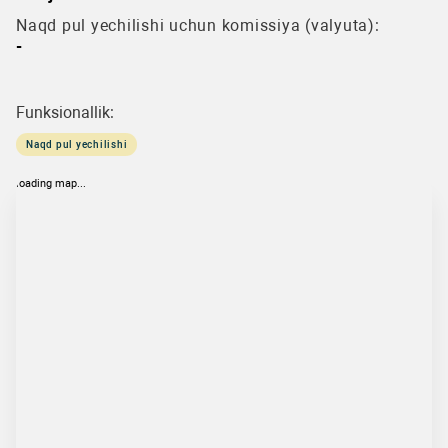
Naqd pul yechilishi uchun komissiya (valyuta):
-
Funksionallik:
Naqd pul yechilishi
loading map...