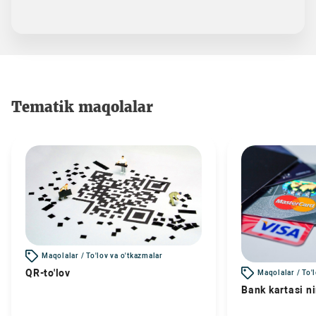
Tematik maqolalar
Maqolalar / To'lov va o'tkazmalar
QR-to'lov
Maqolalar / To'
Bank kartasi n