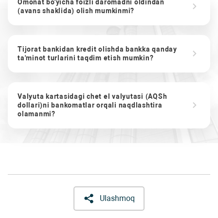
Omonat bo'yicha foizli daromadni oldindan
(avans shaklida) olish mumkinmi?
Tijorat bankidan kredit olishda bankka qanday
ta'minot turlarini taqdim etish mumkin?
Valyuta kartasidagi chet el valyutasi (AQSh
dollari)ni bankomatlar orqali naqdlashtira
olamanmi?
Ulashmoq