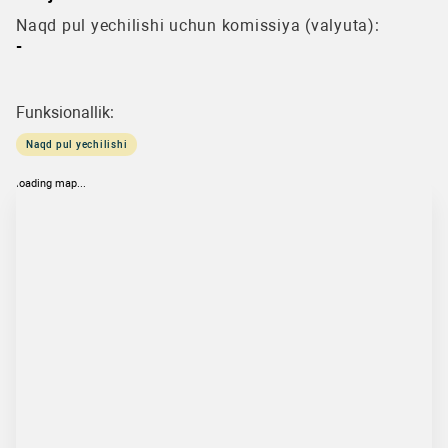
Naqd pul yechilishi uchun komissiya (valyuta):
-
Funksionallik:
Naqd pul yechilishi
loading map...