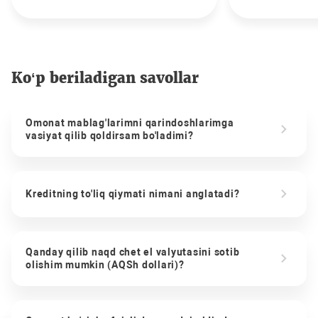
Ko‘p beriladigan savollar
Omonat mablag'larimni qarindoshlarimga
vasiyat qilib qoldirsam bo'ladimi?
Kreditning to'liq qiymati nimani anglatadi?
Qanday qilib naqd chet el valyutasini sotib
olishim mumkin (AQSh dollari)?