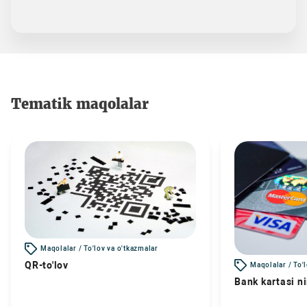
Tematik maqolalar
Maqolalar / To'lov va o'tkazmalar
QR-to'lov
Maqolalar / To'
Bank kartasi n