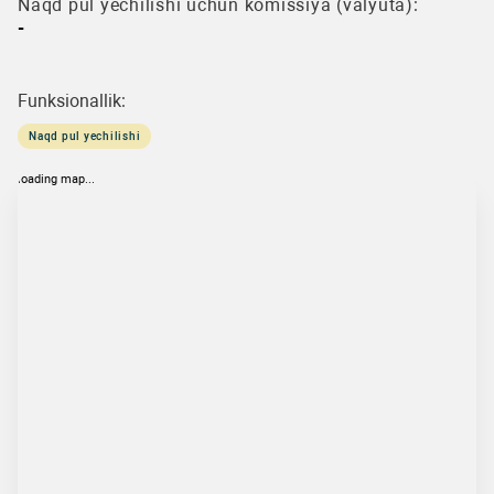
Naqd pul yechilishi uchun komissiya (valyuta):
-
Funksionallik:
Naqd pul yechilishi
loading map...