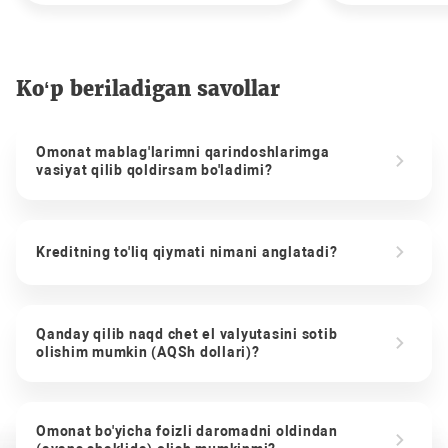
Ko‘p beriladigan savollar
Omonat mablag'larimni qarindoshlarimga
vasiyat qilib qoldirsam bo'ladimi?
Kreditning to'liq qiymati nimani anglatadi?
Qanday qilib naqd chet el valyutasini sotib
olishim mumkin (AQSh dollari)?
Omonat bo'yicha foizli daromadni oldindan