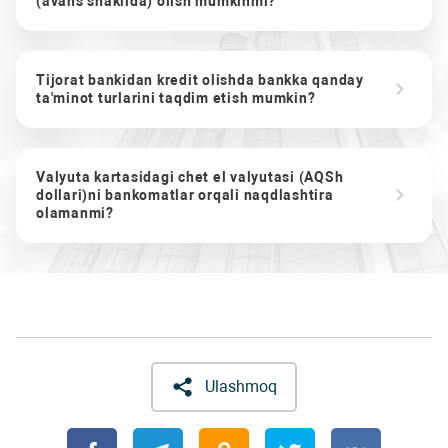
(avans shaklida) olish mumkinmi?
Tijorat bankidan kredit olishda bankka qanday
ta'minot turlarini taqdim etish mumkin?
Valyuta kartasidagi chet el valyutasi (AQSh
dollari)ni bankomatlar orqali naqdlashtira
olamanmi?
Ulashmoq