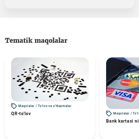
Tematik maqolalar
Maqolalar / To'lov va o'tkazmalar
QR-to'lov
Maqolalar / To'
Bank kartasi n