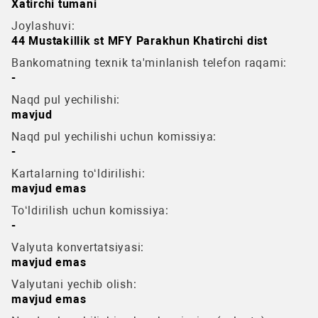
Xatirchi tumani
Joylashuvi:
44 Mustakillik st MFY Parakhun Khatirchi dist
Bankomatning texnik ta'minlanish telefon raqami:
-
Naqd pul yechilishi:
mavjud
Naqd pul yechilishi uchun komissiya:
-
Kartalarning to‘ldirilishi:
mavjud emas
To‘ldirilish uchun komissiya:
-
Valyuta konvertatsiyasi:
mavjud emas
Valyutani yechib olish:
mavjud emas