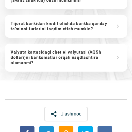
(avans shaklida) olish mumkinmi?
Tijorat bankidan kredit olishda bankka qanday
ta'minot turlarini taqdim etish mumkin?
Valyuta kartasidagi chet el valyutasi (AQSh
dollari)ni bankomatlar orqali naqdlashtira
olamanmi?
Ulashmoq