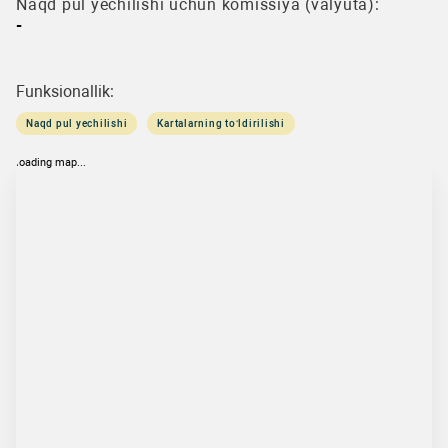
Naqd pul yechilishi uchun komissiya (valyuta):
-
Funksionallik:
Naqd pul yechilishi
Kartalarning to‘ldirilishi
loading map...