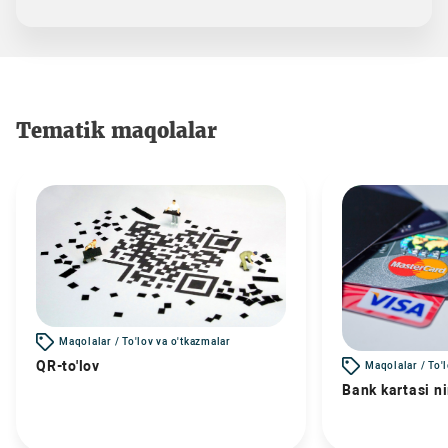
Tematik maqolalar
Maqolalar / To'lov va o'tkazmalar
QR-to'lov
Maqolalar / To'
Bank kartasi n