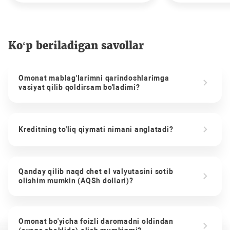
Ko‘p beriladigan savollar
Omonat mablag'larimni qarindoshlarimga
vasiyat qilib qoldirsam bo'ladimi?
Kreditning to'liq qiymati nimani anglatadi?
Qanday qilib naqd chet el valyutasini sotib
olishim mumkin (AQSh dollari)?
Omonat bo'yicha foizli daromadni oldindan