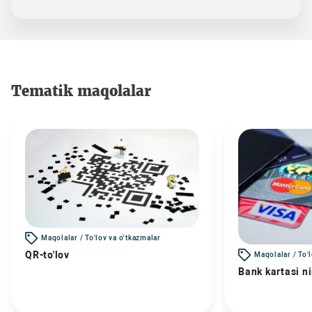
Tematik maqolalar
Maqolalar / To'lov va o'tkazmalar
QR-to'lov
Maqolalar / To'
Bank kartasi n