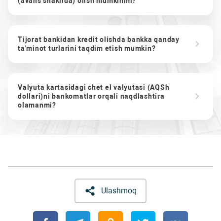
(avans shaklida) olish mumkinmi?
Tijorat bankidan kredit olishda bankka qanday
ta'minot turlarini taqdim etish mumkin?
Valyuta kartasidagi chet el valyutasi (AQSh
dollari)ni bankomatlar orqali naqdlashtira
olamanmi?
Ulashmoq