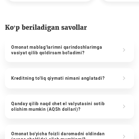
Ko‘p beriladigan savollar
Omonat mablag'larimni qarindoshlarimga
vasiyat qilib qoldirsam bo'ladimi?
Kreditning to'liq qiymati nimani anglatadi?
Qanday qilib naqd chet el valyutasini sotib
olishim mumkin (AQSh dollari)?
Omonat bo'yicha foizli daromadni oldindan