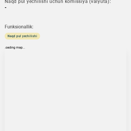
Naqd pul yechilishi uchun komissiya (valyuta):
-
Funksionallik:
Naqd pul yechilishi
loading map...