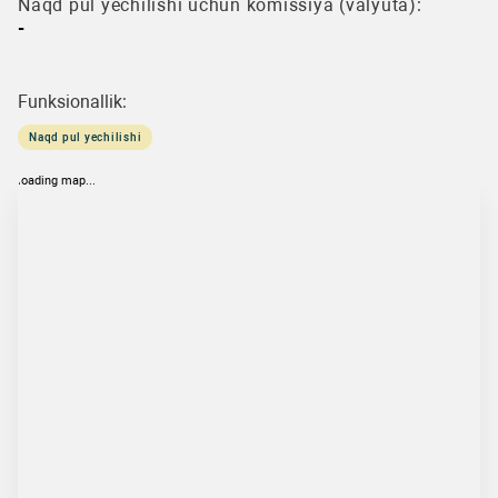
Naqd pul yechilishi uchun komissiya (valyuta):
-
Funksionallik:
Naqd pul yechilishi
loading map...