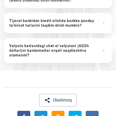
(avans shaklida) olish mumkinmi?
Tijorat bankidan kredit olishda bankka qanday
ta'minot turlarini taqdim etish mumkin?
Valyuta kartasidagi chet el valyutasi (AQSh
dollari)ni bankomatlar orqali naqdlashtira
olamanmi?
Ulashmoq