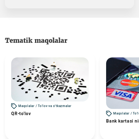
Tematik maqolalar
Maqolalar / To'lov va o'tkazmalar
QR-to'lov
Maqolalar / To'
Bank kartasi n