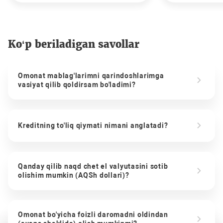
Ko‘p beriladigan savollar
Omonat mablag'larimni qarindoshlarimga
vasiyat qilib qoldirsam bo'ladimi?
Kreditning to'liq qiymati nimani anglatadi?
Qanday qilib naqd chet el valyutasini sotib
olishim mumkin (AQSh dollari)?
Omonat bo'yicha foizli daromadni oldindan