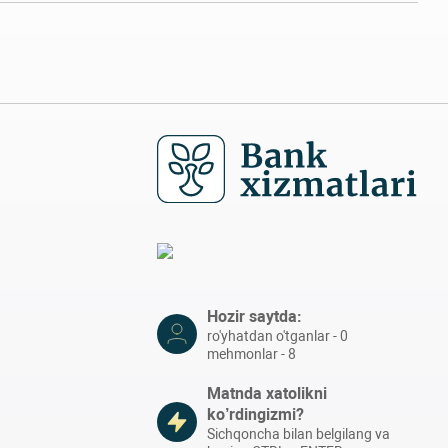
Hozir saytda:
ro'yhatdan o'tganlar - 0
mehmonlar - 8
Matnda xatolikni
ko’rdingizmi?
Sichqoncha bilan belgilang va