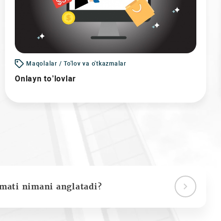
Maqolalar / To'lov va o'tkazmalar
Onlayn to’lovlar
ymati nimani anglatadi?