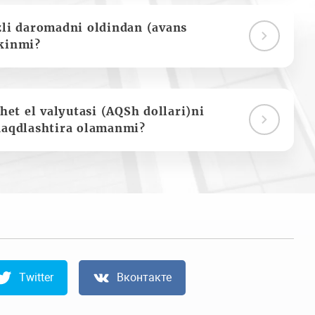
zli daromadni oldindan (avans
kinmi?
het el valyutasi (AQSh dollari)ni
naqdlashtira olamanmi?
Twitter
Вконтакте