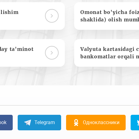
olishim
Omonat bo'yicha foi
shaklida) olish mum
day ta'minot
Valyuta kartasidagi c
bankomatlar orqali 
ook
Telegram
Одноклассники