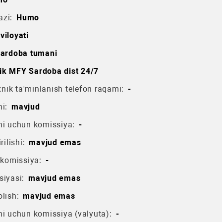
azi:
Humo
viloyati
ardoba tumani
lik MFY Sardoba dist 24/7
ik ta'minlanish telefon raqami:
-
i:
mavjud
hi uchun komissiya:
-
rilishi:
mavjud emas
 komissiya:
-
siyasi:
mavjud emas
lish:
mavjud emas
hi uchun komissiya (valyuta):
-