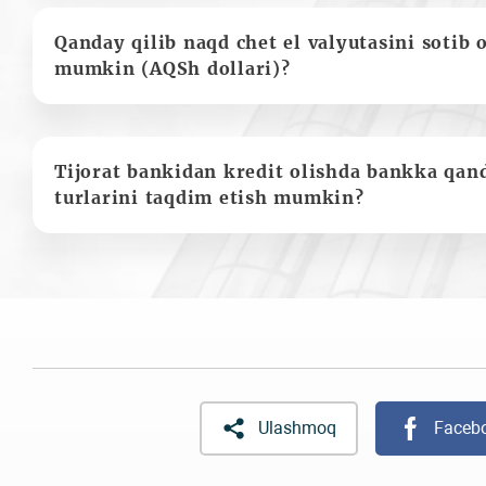
Qanday qilib naqd chet el valyutasini sotib 
mumkin (AQSh dollari)?
Tijorat bankidan kredit olishda bankka qan
turlarini taqdim etish mumkin?
Ulashmoq
Faceb