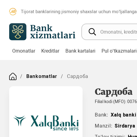
Tijorat banklarining jismoniy shaxslar uchun mo‘ljallanga
Omonatlar
Kreditlar
Bank kartalari
Pul o‘tkazmalari
Bankomatlar
Сардоба
Сардоба
Filial kodi (MFO): 007
Bank:
Xalq banki
Manzil:
Sirdarya
To‘lov tizimi:
Hu