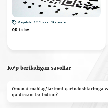
Maqolalar / To'lov va o'tkazmalar
QR-to'lov
Ko‘p beriladigan savollar
Omonat mablag'larimni qarindoshlarimga va
qoldirsam bo'ladimi?