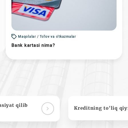
Maqolalar / To'lov va o'tkazmalar
Bank kartasi nima?
siyat qilib
Kreditning to'liq qi