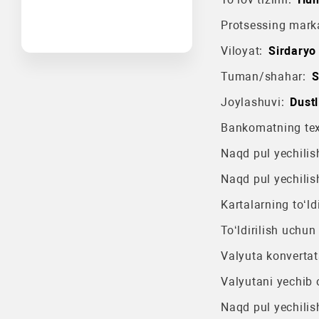
Protsessing mark
Viloyat:
Sirdaryo 
Tuman/shahar:
S
Joylashuvi:
Dust
Bankomatning texn
Naqd pul yechilish
Naqd pul yechilis
Kartalarning to‘ldi
To‘ldirilish uchun
Valyuta konvertat
Valyutani yechib o
Naqd pul yechilis