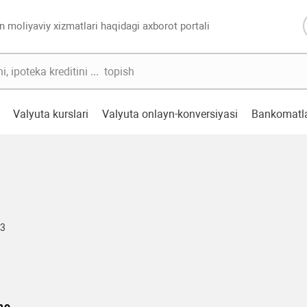
n moliyaviy xizmatlari haqidagi axborot portali
Valyuta kurslari
Valyuta onlayn-konversiyasi
Bankomatl
63
mo