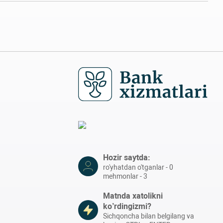
Hozir saytda:
ro'yhatdan o'tganlar - 0
mehmonlar - 3
Matnda xatolikni
ko’rdingizmi?
Sichqoncha bilan belgilang va