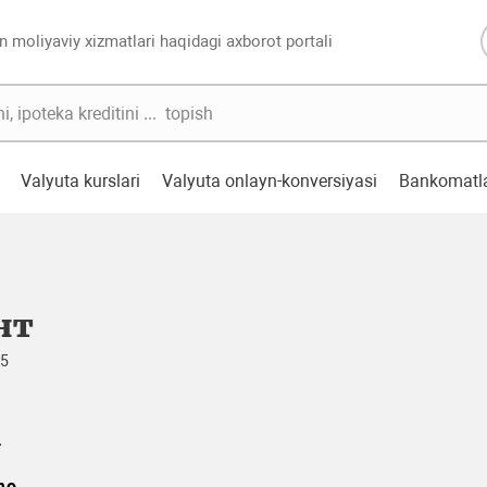
n moliyaviy xizmatlari haqidagi axborot portali
Valyuta kurslari
Valyuta onlayn-konversiyasi
Bankomatl
нт
25
r
mo