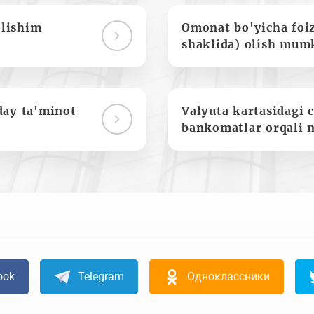
olishim
Omonat bo'yicha foi
shaklida) olish mum
day ta'minot
Valyuta kartasidagi c
bankomatlar orqali 
ook
Telegram
Одноклассники