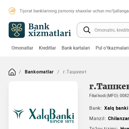
Tijorat banklarining jismoniy shaxslar uchun mo‘ljallanga
Omonatlar
Kreditlar
Bank kartalari
Pul o‘tkazmalari
Bankomatlar
г.Ташкент
г.Ташке
Filial kodi (MFO): 008
Bank:
Xalq banki
Manzil:
Chilanza
To‘lov tizimi:
Hu