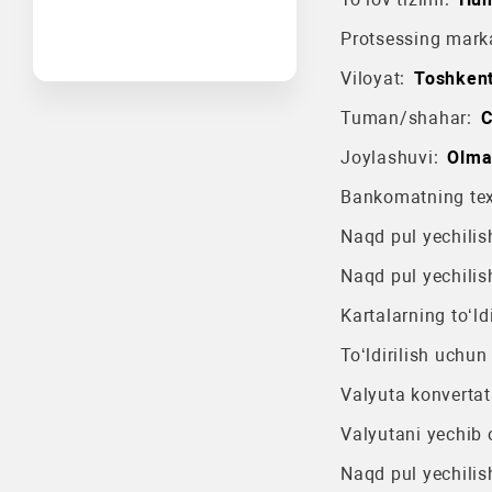
Protsessing mark
Viloyat:
Toshkent
Tuman/shahar:
C
Joylashuvi:
Olma
Bankomatning texn
Naqd pul yechilish
Naqd pul yechilis
Kartalarning to‘ldi
To‘ldirilish uchun
Valyuta konvertat
Valyutani yechib o
Naqd pul yechilis