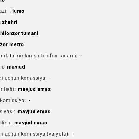
azi:
Humo
 shahri
hilonzor tumani
zor metro
ik ta'minlanish telefon raqami:
-
i:
mavjud
hi uchun komissiya:
-
rilishi:
mavjud emas
 komissiya:
-
siyasi:
mavjud emas
lish:
mavjud emas
hi uchun komissiya (valyuta):
-