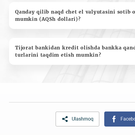
Qanday qilib naqd chet el valyutasini sotib 
mumkin (AQSh dollari)?
Tijorat bankidan kredit olishda bankka qan
turlarini taqdim etish mumkin?
Ulashmoq
Faceb