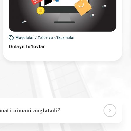
Maqolalar / To'lov va o'tkazmalar
Onlayn to’lovlar
ymati nimani anglatadi?