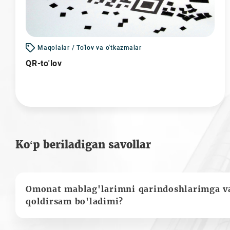
Maqolalar / To'lov va o'tkazmalar
QR-to'lov
Ko‘p beriladigan savollar
Omonat mablag'larimni qarindoshlarimga va
qoldirsam bo'ladimi?