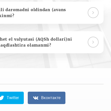
zli daromadni oldindan (avans
kinmi?
het el valyutasi (AQSh dollari)ni
naqdlashtira olamanmi?
Twitter
Вконтакте