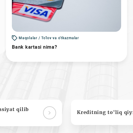
Maqolalar / To'lov va o'tkazmalar
Bank kartasi nima?
siyat qilib
Kreditning to'liq qi