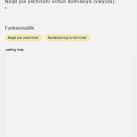
Naqd pul yechilishi uchun komissiya (valyuta):
-
Funksionallik:
Naqd pul yechilishi
Kartalarning to‘ldirilishi
loading map...