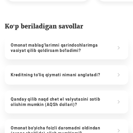
Ko‘p beriladigan savollar
Omonat mablag'larimni qarindoshlarimga
vasiyat qilib qoldirsam bo'ladimi?
Kreditning to'liq qiymati nimani anglatadi?
Qanday qilib naqd chet el valyutasini sotib
olishim mumkin (AQSh dollari)?
Omonat bo'yicha foizli daromadni oldindan