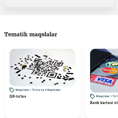
Tematik maqolalar
Maqolalar / To'lov va o'tkazmalar
QR-to'lov
Maqolalar / To'
Bank kartasi n