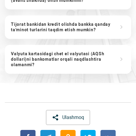
(avans shaklida) olish mumkinmi?
Tijorat bankidan kredit olishda bankka qanday
ta'minot turlarini taqdim etish mumkin?
Valyuta kartasidagi chet el valyutasi (AQSh
dollari)ni bankomatlar orqali naqdlashtira
olamanmi?
Ulashmoq