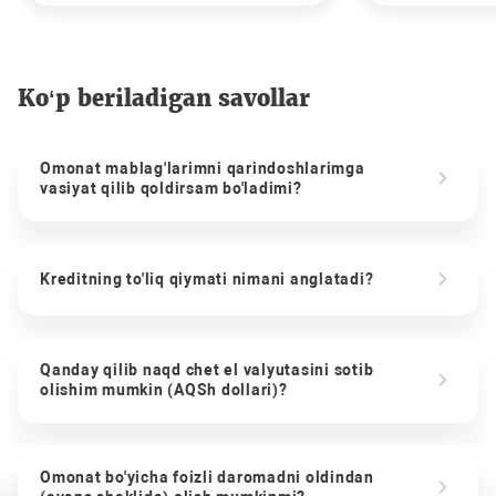
Ko‘p beriladigan savollar
Omonat mablag'larimni qarindoshlarimga
vasiyat qilib qoldirsam bo'ladimi?
Kreditning to'liq qiymati nimani anglatadi?
Qanday qilib naqd chet el valyutasini sotib
olishim mumkin (AQSh dollari)?
Omonat bo'yicha foizli daromadni oldindan