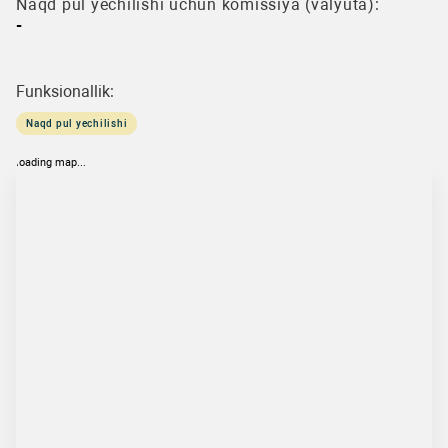
Naqd pul yechilishi uchun komissiya (valyuta):
-
Funksionallik:
Naqd pul yechilishi
loading map...