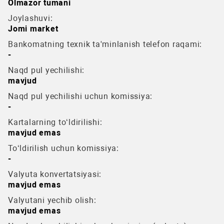
Olmazor tumani
Joylashuvi:
Jomi market
Bankomatning texnik ta'minlanish telefon raqami:
-
Naqd pul yechilishi:
mavjud
Naqd pul yechilishi uchun komissiya:
-
Kartalarning to‘ldirilishi:
mavjud emas
To‘ldirilish uchun komissiya:
-
Valyuta konvertatsiyasi:
mavjud emas
Valyutani yechib olish:
mavjud emas