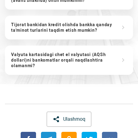
(avans shaklida) olish mumkinmi?
Tijorat bankidan kredit olishda bankka qanday
ta'minot turlarini taqdim etish mumkin?
Valyuta kartasidagi chet el valyutasi (AQSh
dollari)ni bankomatlar orqali naqdlashtira
olamanmi?
Ulashmoq