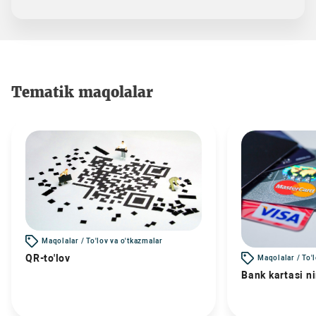
Tematik maqolalar
Maqolalar / To'lov va o'tkazmalar
QR-to'lov
Maqolalar / To'
Bank kartasi n