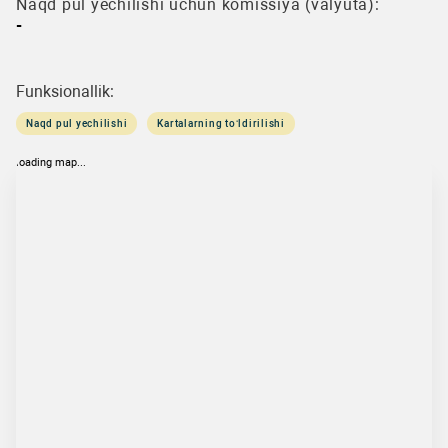
Naqd pul yechilishi uchun komissiya (valyuta):
-
Funksionallik:
Naqd pul yechilishi
Kartalarning to‘ldirilishi
loading map...