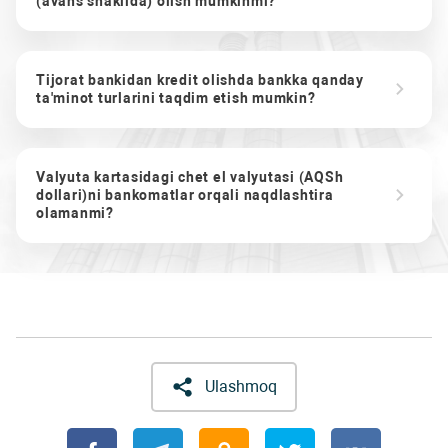
(avans shaklida) olish mumkinmi?
Tijorat bankidan kredit olishda bankka qanday
ta'minot turlarini taqdim etish mumkin?
Valyuta kartasidagi chet el valyutasi (AQSh
dollari)ni bankomatlar orqali naqdlashtira
olamanmi?
Ulashmoq