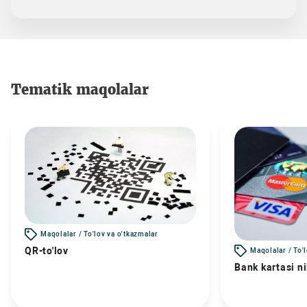
Tematik maqolalar
Maqolalar / To'lov va o'tkazmalar
QR-to'lov
Maqolalar / To'
Bank kartasi n