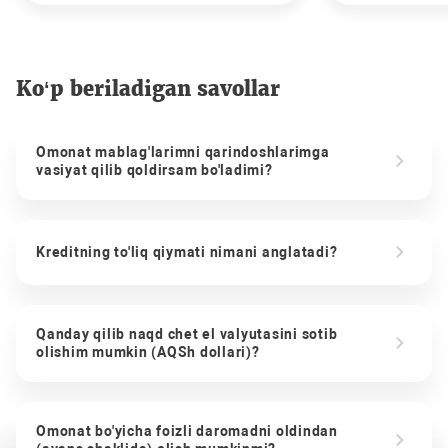
Ko‘p beriladigan savollar
Omonat mablag'larimni qarindoshlarimga
vasiyat qilib qoldirsam bo'ladimi?
Kreditning to'liq qiymati nimani anglatadi?
Qanday qilib naqd chet el valyutasini sotib
olishim mumkin (AQSh dollari)?
Omonat bo'yicha foizli daromadni oldindan