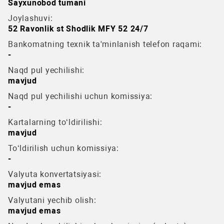
Sayxunobod tumani
Joylashuvi:
52 Ravonlik st Shodlik MFY 52 24/7
Bankomatning texnik ta'minlanish telefon raqami:
-
Naqd pul yechilishi:
mavjud
Naqd pul yechilishi uchun komissiya:
-
Kartalarning to‘ldirilishi:
mavjud
To‘ldirilish uchun komissiya:
-
Valyuta konvertatsiyasi:
mavjud emas
Valyutani yechib olish:
mavjud emas