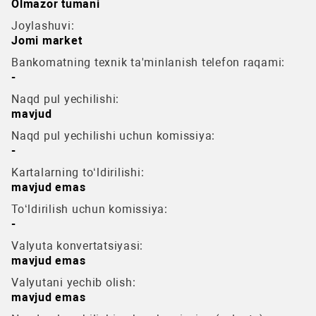
Olmazor tumani
Joylashuvi:
Jomi market
Bankomatning texnik ta'minlanish telefon raqami:
-
Naqd pul yechilishi:
mavjud
Naqd pul yechilishi uchun komissiya:
-
Kartalarning to‘ldirilishi:
mavjud emas
To‘ldirilish uchun komissiya:
-
Valyuta konvertatsiyasi:
mavjud emas
Valyutani yechib olish:
mavjud emas