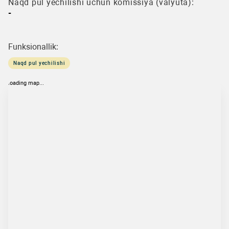
Naqd pul yechilishi uchun komissiya (valyuta):
-
Funksionallik:
Naqd pul yechilishi
loading map...