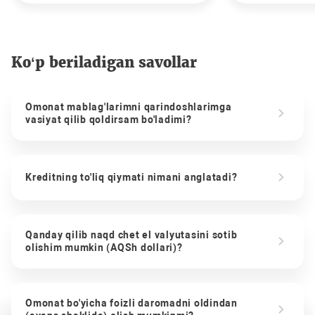
Ko‘p beriladigan savollar
Omonat mablag'larimni qarindoshlarimga
vasiyat qilib qoldirsam bo'ladimi?
Kreditning to'liq qiymati nimani anglatadi?
Qanday qilib naqd chet el valyutasini sotib
olishim mumkin (AQSh dollari)?
Omonat bo'yicha foizli daromadni oldindan