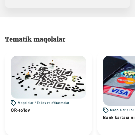
Tematik maqolalar
Maqolalar / To'lov va o'tkazmalar
QR-to'lov
Maqolalar / To'
Bank kartasi n