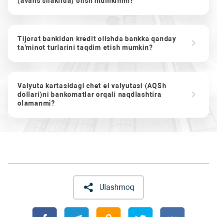
(avans shaklida) olish mumkinmi?
Tijorat bankidan kredit olishda bankka qanday
ta'minot turlarini taqdim etish mumkin?
Valyuta kartasidagi chet el valyutasi (AQSh
dollari)ni bankomatlar orqali naqdlashtira
olamanmi?
Ulashmoq