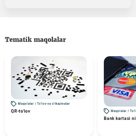
Tematik maqolalar
Maqolalar / To'lov va o'tkazmalar
QR-to'lov
Maqolalar / To'
Bank kartasi n