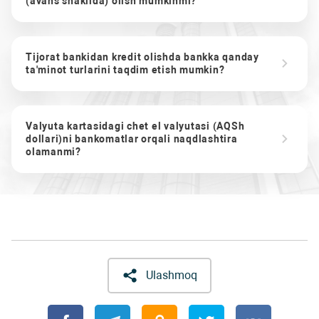
(avans shaklida) olish mumkinmi?
Tijorat bankidan kredit olishda bankka qanday
ta'minot turlarini taqdim etish mumkin?
Valyuta kartasidagi chet el valyutasi (AQSh
dollari)ni bankomatlar orqali naqdlashtira
olamanmi?
Ulashmoq