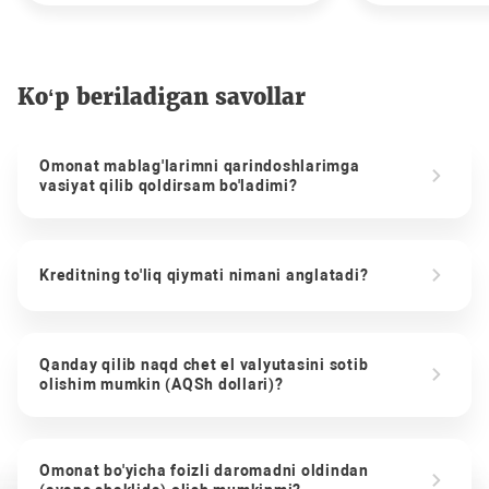
Ko‘p beriladigan savollar
Omonat mablag'larimni qarindoshlarimga
vasiyat qilib qoldirsam bo'ladimi?
Kreditning to'liq qiymati nimani anglatadi?
Qanday qilib naqd chet el valyutasini sotib
olishim mumkin (AQSh dollari)?
Omonat bo'yicha foizli daromadni oldindan