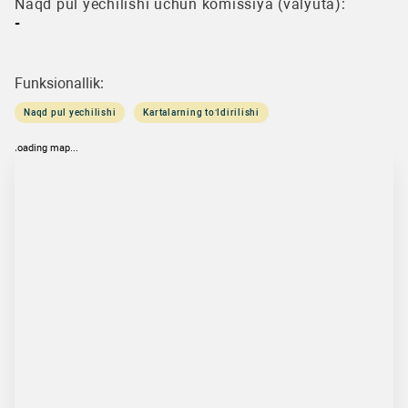
Naqd pul yechilishi uchun komissiya (valyuta):
-
Funksionallik:
Naqd pul yechilishi
Kartalarning to‘ldirilishi
loading map...