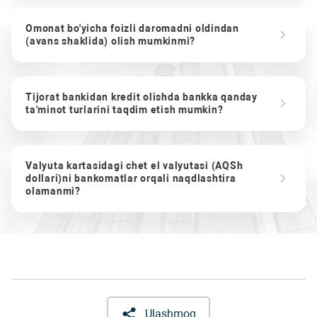
Omonat bo'yicha foizli daromadni oldindan
(avans shaklida) olish mumkinmi?
Tijorat bankidan kredit olishda bankka qanday
ta'minot turlarini taqdim etish mumkin?
Valyuta kartasidagi chet el valyutasi (AQSh
dollari)ni bankomatlar orqali naqdlashtira
olamanmi?
Ulashmoq