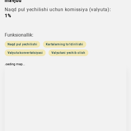
mavjud
Naqd pul yechilishi uchun komissiya (valyuta):
1%
Funksionallik:
Naqd pul yechilishi
Kartalarning to‘ldirilishi
Valyuta konvertatsiyasi
Valyutani yechib olish
loading map...