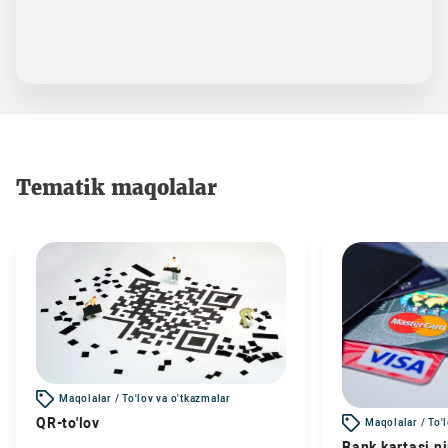
Tematik maqolalar
Maqolalar / To'lov va o'tkazmalar
QR-to'lov
Maqolalar / To'
Bank kartasi n