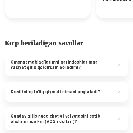
Ko‘p beriladigan savollar
Omonat mablag'larimni qarindoshlarimga
vasiyat qilib qoldirsam bo'ladimi?
Kreditning to'liq qiymati nimani anglatadi?
Qanday qilib naqd chet el valyutasini sotib
olishim mumkin (AQSh dollari)?