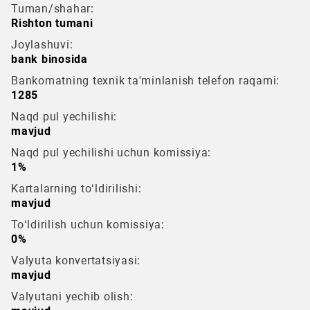
Tuman/shahar:
Rishton tumani
Joylashuvi:
bank binosida
Bankomatning texnik ta'minlanish telefon raqami:
1285
Naqd pul yechilishi:
mavjud
Naqd pul yechilishi uchun komissiya:
1%
Kartalarning to‘ldirilishi:
mavjud
To‘ldirilish uchun komissiya:
0%
Valyuta konvertatsiyasi:
mavjud
Valyutani yechib olish: