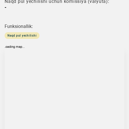
Naqd pul yechilishi uchun komissiya (valyuta):
-
Funksionallik:
Naqd pul yechilishi
loading map...