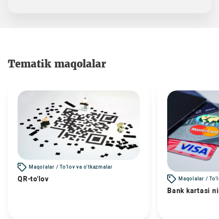
Tematik maqolalar
Maqolalar / To'lov va o'tkazmalar
QR-to'lov
Maqolalar / To'
Bank kartasi n