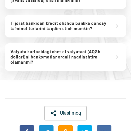
(avans shaklida) olish mumkinmi?
Tijorat bankidan kredit olishda bankka qanday
ta'minot turlarini taqdim etish mumkin?
Valyuta kartasidagi chet el valyutasi (AQSh
dollari)ni bankomatlar orqali naqdlashtira
olamanmi?
Ulashmoq