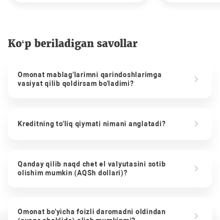
Ko‘p beriladigan savollar
Omonat mablag'larimni qarindoshlarimga
vasiyat qilib qoldirsam bo'ladimi?
Kreditning to'liq qiymati nimani anglatadi?
Qanday qilib naqd chet el valyutasini sotib
olishim mumkin (AQSh dollari)?
Omonat bo'yicha foizli daromadni oldindan